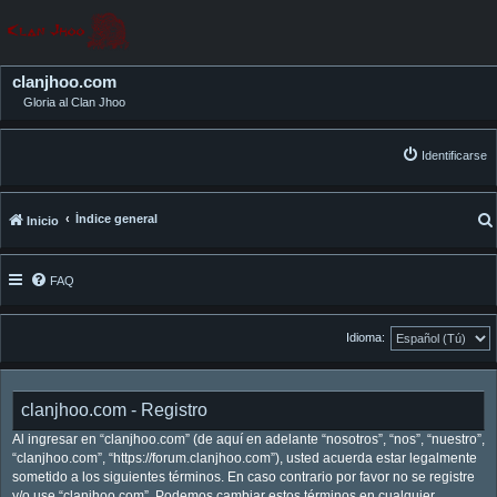
clanjhoo.com
Gloria al Clan Jhoo
Identificarse
Índice general
Inicio
FAQ
Idioma:
clanjhoo.com - Registro
Al ingresar en “clanjhoo.com” (de aquí en adelante “nosotros”, “nos”, “nuestro”,
“clanjhoo.com”, “https://forum.clanjhoo.com”), usted acuerda estar legalmente
sometido a los siguientes términos. En caso contrario por favor no se registre
y/o use “clanjhoo.com”. Podemos cambiar estos términos en cualquier