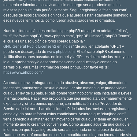
momento e intentaríamos avisarle, sin embargo sería prudente que los
revisase por su cuenta periódicamente. Seguir registrado a “clanjhoo.com”
después de esos cambios significa que acuerda estar legalmente sometido a
esos nuevos términos tal como fueron actualizados y/o reformados.
Nuestros foros están desarrollados por phpBB (de aquí en adelante “ellos”,
“sus”, “software phpBB”, “www.phpbb.com”, “phpBB Limited”, “phpBB Teams”)
el cual es una solución de foros liberada bajo la “
GNU General Public License v2 en Ingles
” (de aquí en adelante “GPL”) y
puede ser descargada de
www.phpbb.com
. El software phpBB solamente
facilita discusiones basadas en Internet y la GPL estrictamente los excluye de
lo que aprobamos y/o desaprobamos como conductas y/o contenido
permisible. Para más información sobre phpBB, por favor visite:
https://www.phpbb.com/
.
Acuerda no enviar ningun contenido abusivo, obsceno, vulgar, difamatorio,
indecente, amenazante, sexual o cualquier otro material que pueda violar
cualquier ley de su país, el país donde “clanjhoo.com” está instalado o Leyes
Internacionales. Hacer eso provocará que sea inmediata y permanentemente
expulsado y, si lo creemos oportuno, con notificación a su Proveedor de
Servicios de Internet. Las direcciones IP de todos los envíos son registradas
como ayuda para reforzar estas condiciones. Acuerda que “clanjhoo.com”
tiene derecho a eliminar, editar, mover o cerrar cualquier tema en cualquier
momento que lo creamos conveniente. Como usuario acuerda que cualquier
información que haya ingresado será almacenada en una base de datos.
Dado que esta información no será compartida con ninguna tercera parte sin