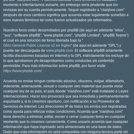
momento e intentaríamos avisarle, sin embargo sería prudente que los
revisase por su cuenta periódicamente. Seguir registrado a “clanjhoo.com”
después de esos cambios significa que acuerda estar legalmente sometido a
esos nuevos términos tal como fueron actualizados y/o reformados.
Nuestros foros están desarrollados por phpBB (de aquí en adelante “ellos”,
“sus”, “software phpBB”, “www.phpbb.com”, “phpBB Limited”, “phpBB Teams”)
el cual es una solución de foros liberada bajo la “
GNU General Public License v2 en Ingles
” (de aquí en adelante “GPL”) y
puede ser descargada de
www.phpbb.com
. El software phpBB solamente
facilita discusiones basadas en Internet y la GPL estrictamente los excluye de
lo que aprobamos y/o desaprobamos como conductas y/o contenido
permisible. Para más información sobre phpBB, por favor visite:
https://www.phpbb.com/
.
Acuerda no enviar ningun contenido abusivo, obsceno, vulgar, difamatorio,
indecente, amenazante, sexual o cualquier otro material que pueda violar
cualquier ley de su país, el país donde “clanjhoo.com” está instalado o Leyes
Internacionales. Hacer eso provocará que sea inmediata y permanentemente
expulsado y, si lo creemos oportuno, con notificación a su Proveedor de
Servicios de Internet. Las direcciones IP de todos los envíos son registradas
como ayuda para reforzar estas condiciones. Acuerda que “clanjhoo.com”
tiene derecho a eliminar, editar, mover o cerrar cualquier tema en cualquier
momento que lo creamos conveniente. Como usuario acuerda que cualquier
información que haya ingresado será almacenada en una base de datos.
Dado que esta información no será compartida con ninguna tercera parte sin