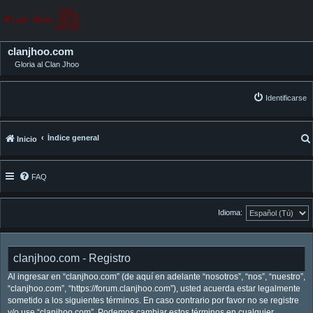
clanjhoo.com
Gloria al Clan Jhoo
Identificarse
Índice general
Inicio
FAQ
Idioma:
clanjhoo.com - Registro
Al ingresar en “clanjhoo.com” (de aquí en adelante “nosotros”, “nos”, “nuestro”,
“clanjhoo.com”, “https://forum.clanjhoo.com”), usted acuerda estar legalmente
sometido a los siguientes términos. En caso contrario por favor no se registre
y/o use “clanjhoo.com”. Podemos cambiar estos términos en cualquier