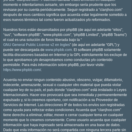
momento e intentaríamos avisarle, sin embargo sería prudente que los
revisase por su cuenta periódicamente. Seguir registrado a “clanjhoo.com”
después de esos cambios significa que acuerda estar legalmente sometido a
esos nuevos términos tal como fueron actualizados y/o reformados.
Nuestros foros están desarrollados por phpBB (de aquí en adelante “ellos”,
“sus”, “software phpBB”, “www.phpbb.com”, “phpBB Limited”, “phpBB Teams”)
el cual es una solución de foros liberada bajo la “
GNU General Public License v2 en Ingles
” (de aquí en adelante “GPL”) y
puede ser descargada de
www.phpbb.com
. El software phpBB solamente
facilita discusiones basadas en Internet y la GPL estrictamente los excluye de
lo que aprobamos y/o desaprobamos como conductas y/o contenido
permisible. Para más información sobre phpBB, por favor visite:
https://www.phpbb.com/
.
Acuerda no enviar ningun contenido abusivo, obsceno, vulgar, difamatorio,
indecente, amenazante, sexual o cualquier otro material que pueda violar
cualquier ley de su país, el país donde “clanjhoo.com” está instalado o Leyes
Internacionales. Hacer eso provocará que sea inmediata y permanentemente
expulsado y, si lo creemos oportuno, con notificación a su Proveedor de
Servicios de Internet. Las direcciones IP de todos los envíos son registradas
como ayuda para reforzar estas condiciones. Acuerda que “clanjhoo.com”
tiene derecho a eliminar, editar, mover o cerrar cualquier tema en cualquier
momento que lo creamos conveniente. Como usuario acuerda que cualquier
información que haya ingresado será almacenada en una base de datos.
Dado que esta información no será compartida con ninguna tercera parte sin