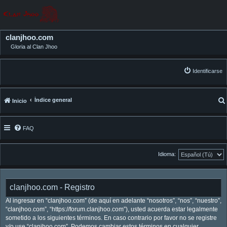
clanjhoo.com
Gloria al Clan Jhoo
Identificarse
Índice general
Inicio
FAQ
Idioma:
clanjhoo.com - Registro
Al ingresar en “clanjhoo.com” (de aquí en adelante “nosotros”, “nos”, “nuestro”,
“clanjhoo.com”, “https://forum.clanjhoo.com”), usted acuerda estar legalmente
sometido a los siguientes términos. En caso contrario por favor no se registre
y/o use “clanjhoo.com”. Podemos cambiar estos términos en cualquier