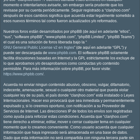
momento e intentaríamos avisarle, sin embargo sería prudente que los
revisase por su cuenta periódicamente. Seguir registrado a “clanjhoo.com”
después de esos cambios significa que acuerda estar legalmente sometido a
esos nuevos términos tal como fueron actualizados y/o reformados.
Nuestros foros están desarrollados por phpBB (de aquí en adelante “ellos”,
“sus”, “software phpBB”, “www.phpbb.com”, “phpBB Limited”, “phpBB Teams”)
el cual es una solución de foros liberada bajo la “
GNU General Public License v2 en Ingles
” (de aquí en adelante “GPL”) y
puede ser descargada de
www.phpbb.com
. El software phpBB solamente
facilita discusiones basadas en Internet y la GPL estrictamente los excluye de
lo que aprobamos y/o desaprobamos como conductas y/o contenido
permisible. Para más información sobre phpBB, por favor visite:
https://www.phpbb.com/
.
Acuerda no enviar ningun contenido abusivo, obsceno, vulgar, difamatorio,
indecente, amenazante, sexual o cualquier otro material que pueda violar
cualquier ley de su país, el país donde “clanjhoo.com” está instalado o Leyes
Internacionales. Hacer eso provocará que sea inmediata y permanentemente
expulsado y, si lo creemos oportuno, con notificación a su Proveedor de
Servicios de Internet. Las direcciones IP de todos los envíos son registradas
como ayuda para reforzar estas condiciones. Acuerda que “clanjhoo.com”
tiene derecho a eliminar, editar, mover o cerrar cualquier tema en cualquier
momento que lo creamos conveniente. Como usuario acuerda que cualquier
información que haya ingresado será almacenada en una base de datos.
Dado que esta información no será compartida con ninguna tercera parte sin