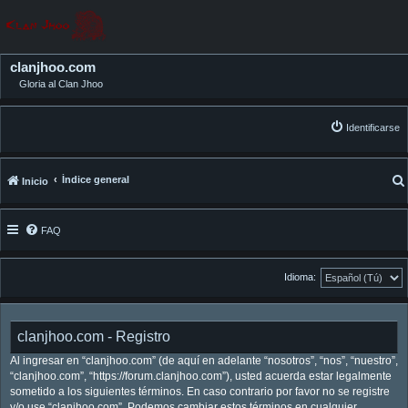
clanjhoo.com
Gloria al Clan Jhoo
Identificarse
Índice general
Inicio
FAQ
Idioma:
clanjhoo.com - Registro
Al ingresar en “clanjhoo.com” (de aquí en adelante “nosotros”, “nos”, “nuestro”,
“clanjhoo.com”, “https://forum.clanjhoo.com”), usted acuerda estar legalmente
sometido a los siguientes términos. En caso contrario por favor no se registre
y/o use “clanjhoo.com”. Podemos cambiar estos términos en cualquier