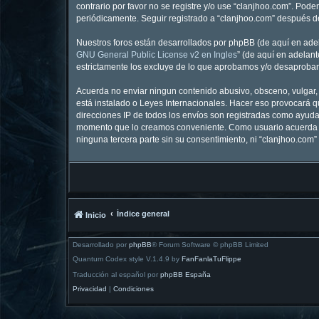
contrario por favor no se registre y/o use “clanjhoo.com”. Po
periódicamente. Seguir registrado a “clanjhoo.com” después d
Nuestros foros están desarrollados por phpBB (de aquí en adela
GNU General Public License v2 en Ingles
” (de aquí en adelan
estrictamente los excluye de lo que aprobamos y/o desaprobam
Acuerda no enviar ningun contenido abusivo, obsceno, vulgar, d
está instalado o Leyes Internacionales. Hacer eso provocará q
direcciones IP de todos los envíos son registradas como ayuda 
momento que lo creamos conveniente. Como usuario acuerda q
ninguna tercera parte sin su consentimiento, ni “clanjhoo.co
Índice general
Inicio
Desarrollado por
phpBB
® Forum Software © phpBB Limited
Quantum Codex style V.1.4.9 by
FanFanlaTuFlippe
Traducción al español por
phpBB España
Privacidad
|
Condiciones