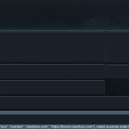
“nos”, “nuestro”, “clanjhoo.com”, “https://forum.clanjhoo.com”), usted acuerda esta