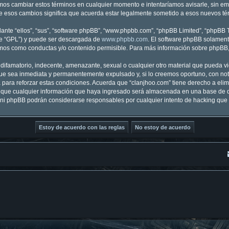
demos cambiar estos términos en cualquier momento e intentaríamos avisarle, sin e
e esos cambios significa que acuerda estar legalmente sometido a esos nuevos tér
nte “ellos”, “sus”, “software phpBB”, “www.phpbb.com”, “phpBB Limited”, “phpBB Te
te “GPL”) y puede ser descargada de
www.phpbb.com
. El software phpBB solamente
os como conductas y/o contenido permisible. Para más información sobre phpBB, p
ifamatorio, indecente, amenazante, sexual o cualquier otro material que pueda vio
ue sea inmediata y permanentemente expulsado y, si lo creemos oportuno, con notif
para reforzar estas condiciones. Acuerda que “clanjhoo.com” tiene derecho a elimi
ue cualquier información que haya ingresado será almacenada en una base de d
m” ni phpBB podrán considerarse responsables por cualquier intento de hacking qu