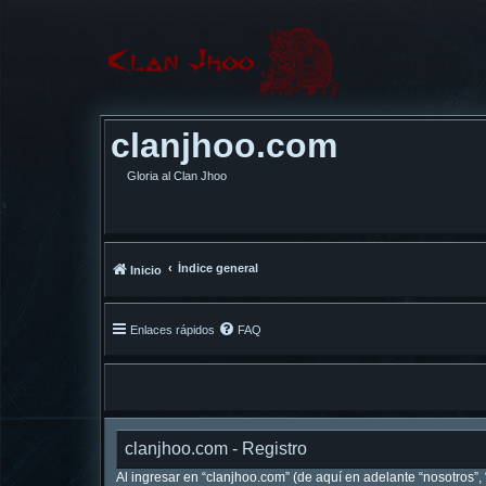
clanjhoo.com
Gloria al Clan Jhoo
Índice general
Inicio
Enlaces rápidos
FAQ
clanjhoo.com - Registro
Al ingresar en “clanjhoo.com” (de aquí en adelante “nosotros”, 