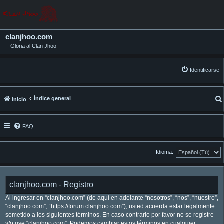
clanjhoo.com
Gloria al Clan Jhoo
Identificarse
Índice general
Inicio
FAQ
Idioma:
clanjhoo.com - Registro
Al ingresar en “clanjhoo.com” (de aquí en adelante “nosotros”, “nos”, “nuestro”,
“clanjhoo.com”, “https://forum.clanjhoo.com”), usted acuerda estar legalmente
sometido a los siguientes términos. En caso contrario por favor no se registre
y/o use “clanjhoo.com”. Podemos cambiar estos términos en cualquier