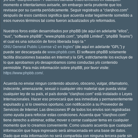
momento e intentaríamos avisarle, sin embargo sería prudente que los
revisase por su cuenta periódicamente. Seguir registrado a “clanjhoo.com”
después de esos cambios significa que acuerda estar legalmente sometido a
esos nuevos términos tal como fueron actualizados y/o reformados.
Nuestros foros están desarrollados por phpBB (de aquí en adelante “ellos”,
“sus”, “software phpBB”, “www.phpbb.com”, “phpBB Limited”, “phpBB Teams”)
el cual es una solución de foros liberada bajo la “
GNU General Public License v2 en Ingles
” (de aquí en adelante “GPL”) y
puede ser descargada de
www.phpbb.com
. El software phpBB solamente
facilita discusiones basadas en Internet y la GPL estrictamente los excluye de
lo que aprobamos y/o desaprobamos como conductas y/o contenido
permisible. Para más información sobre phpBB, por favor visite:
https://www.phpbb.com/
.
Acuerda no enviar ningun contenido abusivo, obsceno, vulgar, difamatorio,
indecente, amenazante, sexual o cualquier otro material que pueda violar
cualquier ley de su país, el país donde “clanjhoo.com” está instalado o Leyes
Internacionales. Hacer eso provocará que sea inmediata y permanentemente
expulsado y, si lo creemos oportuno, con notificación a su Proveedor de
Servicios de Internet. Las direcciones IP de todos los envíos son registradas
como ayuda para reforzar estas condiciones. Acuerda que “clanjhoo.com”
tiene derecho a eliminar, editar, mover o cerrar cualquier tema en cualquier
momento que lo creamos conveniente. Como usuario acuerda que cualquier
información que haya ingresado será almacenada en una base de datos.
Dado que esta información no será compartida con ninguna tercera parte sin