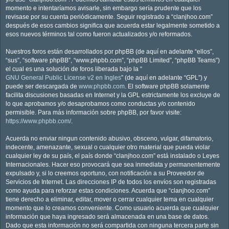
momento e intentaríamos avisarle, sin embargo sería prudente que los
revisase por su cuenta periódicamente. Seguir registrado a “clanjhoo.com”
después de esos cambios significa que acuerda estar legalmente sometido a
esos nuevos términos tal como fueron actualizados y/o reformados.
Nuestros foros están desarrollados por phpBB (de aquí en adelante “ellos”,
“sus”, “software phpBB”, “www.phpbb.com”, “phpBB Limited”, “phpBB Teams”)
el cual es una solución de foros liberada bajo la “
GNU General Public License v2 en Ingles
” (de aquí en adelante “GPL”) y
puede ser descargada de
www.phpbb.com
. El software phpBB solamente
facilita discusiones basadas en Internet y la GPL estrictamente los excluye de
lo que aprobamos y/o desaprobamos como conductas y/o contenido
permisible. Para más información sobre phpBB, por favor visite:
https://www.phpbb.com/
.
Acuerda no enviar ningun contenido abusivo, obsceno, vulgar, difamatorio,
indecente, amenazante, sexual o cualquier otro material que pueda violar
cualquier ley de su país, el país donde “clanjhoo.com” está instalado o Leyes
Internacionales. Hacer eso provocará que sea inmediata y permanentemente
expulsado y, si lo creemos oportuno, con notificación a su Proveedor de
Servicios de Internet. Las direcciones IP de todos los envíos son registradas
como ayuda para reforzar estas condiciones. Acuerda que “clanjhoo.com”
tiene derecho a eliminar, editar, mover o cerrar cualquier tema en cualquier
momento que lo creamos conveniente. Como usuario acuerda que cualquier
información que haya ingresado será almacenada en una base de datos.
Dado que esta información no será compartida con ninguna tercera parte sin