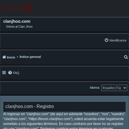
clanjhoo.com
Gloria al Clan Jhoo
Identificarse
Índice general
Inicio
FAQ
Idioma:
clanjhoo.com - Registro
Al ingresar en “clanjhoo.com” (de aquí en adelante “nosotros”, “nos”, “nuestro”,
“clanjhoo.com”, “https://forum.clanjhoo.com”), usted acuerda estar legalmente
sometido a los siguientes términos. En caso contrario por favor no se registre
y/o use “clanjhoo.com”. Podemos cambiar estos términos en cualquier