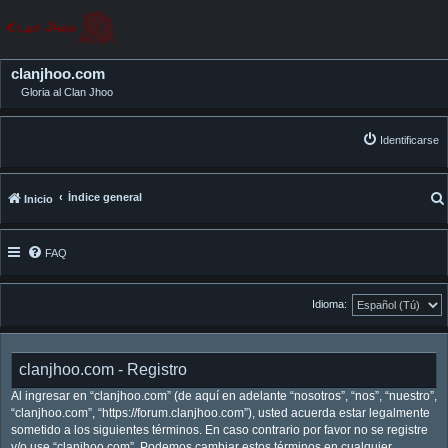
clanjhoo.com
Gloria al Clan Jhoo
Identificarse
Índice general
Inicio
FAQ
Idioma:
clanjhoo.com - Registro
Al ingresar en “clanjhoo.com” (de aquí en adelante “nosotros”, “nos”, “nuestro”,
“clanjhoo.com”, “https://forum.clanjhoo.com”), usted acuerda estar legalmente
sometido a los siguientes términos. En caso contrario por favor no se registre
y/o use “clanjhoo.com”. Podemos cambiar estos términos en cualquier