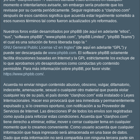
momento e intentaríamos avisarle, sin embargo sería prudente que los
revisase por su cuenta periódicamente. Seguir registrado a “clanjhoo.com”
después de esos cambios significa que acuerda estar legalmente sometido a
esos nuevos términos tal como fueron actualizados y/o reformados.
Nuestros foros están desarrollados por phpBB (de aquí en adelante “ellos”,
“sus”, “software phpBB”, “www.phpbb.com”, “phpBB Limited”, “phpBB Teams”)
el cual es una solución de foros liberada bajo la “
GNU General Public License v2 en Ingles
” (de aquí en adelante “GPL”) y
puede ser descargada de
www.phpbb.com
. El software phpBB solamente
facilita discusiones basadas en Internet y la GPL estrictamente los excluye de
lo que aprobamos y/o desaprobamos como conductas y/o contenido
permisible. Para más información sobre phpBB, por favor visite:
https://www.phpbb.com/
.
Acuerda no enviar ningun contenido abusivo, obsceno, vulgar, difamatorio,
indecente, amenazante, sexual o cualquier otro material que pueda violar
cualquier ley de su país, el país donde “clanjhoo.com” está instalado o Leyes
Internacionales. Hacer eso provocará que sea inmediata y permanentemente
expulsado y, si lo creemos oportuno, con notificación a su Proveedor de
Servicios de Internet. Las direcciones IP de todos los envíos son registradas
como ayuda para reforzar estas condiciones. Acuerda que “clanjhoo.com”
tiene derecho a eliminar, editar, mover o cerrar cualquier tema en cualquier
momento que lo creamos conveniente. Como usuario acuerda que cualquier
información que haya ingresado será almacenada en una base de datos.
Dado que esta información no será compartida con ninguna tercera parte sin