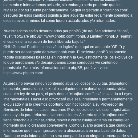
momento e intentaríamos avisarle, sin embargo sería prudente que los
revisase por su cuenta periódicamente. Seguir registrado a “clanjhoo.com”
después de esos cambios significa que acuerda estar legalmente sometido a
esos nuevos términos tal como fueron actualizados y/o reformados.
Nuestros foros están desarrollados por phpBB (de aquí en adelante “ellos”,
“sus”, “software phpBB”, “www.phpbb.com”, “phpBB Limited”, “phpBB Teams”)
el cual es una solución de foros liberada bajo la “
GNU General Public License v2 en Ingles
” (de aquí en adelante “GPL”) y
puede ser descargada de
www.phpbb.com
. El software phpBB solamente
facilita discusiones basadas en Internet y la GPL estrictamente los excluye de
lo que aprobamos y/o desaprobamos como conductas y/o contenido
permisible. Para más información sobre phpBB, por favor visite:
https://www.phpbb.com/
.
Acuerda no enviar ningun contenido abusivo, obsceno, vulgar, difamatorio,
indecente, amenazante, sexual o cualquier otro material que pueda violar
cualquier ley de su país, el país donde “clanjhoo.com” está instalado o Leyes
Internacionales. Hacer eso provocará que sea inmediata y permanentemente
expulsado y, si lo creemos oportuno, con notificación a su Proveedor de
Servicios de Internet. Las direcciones IP de todos los envíos son registradas
como ayuda para reforzar estas condiciones. Acuerda que “clanjhoo.com”
tiene derecho a eliminar, editar, mover o cerrar cualquier tema en cualquier
momento que lo creamos conveniente. Como usuario acuerda que cualquier
información que haya ingresado será almacenada en una base de datos.
Dado que esta información no será compartida con ninguna tercera parte sin