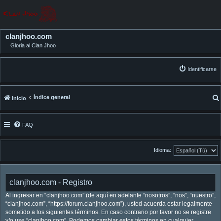
clanjhoo.com
Gloria al Clan Jhoo
Identificarse
Índice general
Inicio
FAQ
Idioma:
clanjhoo.com - Registro
Al ingresar en “clanjhoo.com” (de aquí en adelante “nosotros”, “nos”, “nuestro”,
“clanjhoo.com”, “https://forum.clanjhoo.com”), usted acuerda estar legalmente
sometido a los siguientes términos. En caso contrario por favor no se registre
y/o use “clanjhoo.com”. Podemos cambiar estos términos en cualquier