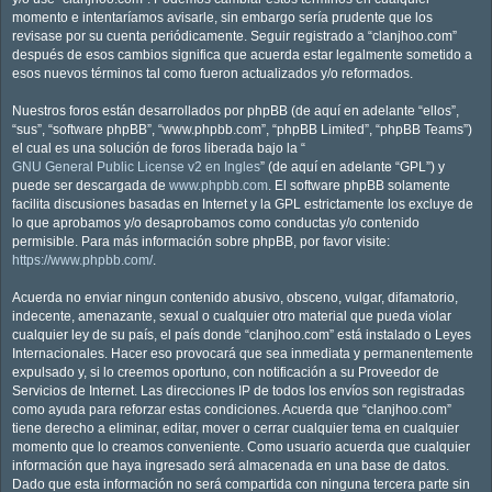
momento e intentaríamos avisarle, sin embargo sería prudente que los
revisase por su cuenta periódicamente. Seguir registrado a “clanjhoo.com”
después de esos cambios significa que acuerda estar legalmente sometido a
esos nuevos términos tal como fueron actualizados y/o reformados.
Nuestros foros están desarrollados por phpBB (de aquí en adelante “ellos”,
“sus”, “software phpBB”, “www.phpbb.com”, “phpBB Limited”, “phpBB Teams”)
el cual es una solución de foros liberada bajo la “
GNU General Public License v2 en Ingles
” (de aquí en adelante “GPL”) y
puede ser descargada de
www.phpbb.com
. El software phpBB solamente
facilita discusiones basadas en Internet y la GPL estrictamente los excluye de
lo que aprobamos y/o desaprobamos como conductas y/o contenido
permisible. Para más información sobre phpBB, por favor visite:
https://www.phpbb.com/
.
Acuerda no enviar ningun contenido abusivo, obsceno, vulgar, difamatorio,
indecente, amenazante, sexual o cualquier otro material que pueda violar
cualquier ley de su país, el país donde “clanjhoo.com” está instalado o Leyes
Internacionales. Hacer eso provocará que sea inmediata y permanentemente
expulsado y, si lo creemos oportuno, con notificación a su Proveedor de
Servicios de Internet. Las direcciones IP de todos los envíos son registradas
como ayuda para reforzar estas condiciones. Acuerda que “clanjhoo.com”
tiene derecho a eliminar, editar, mover o cerrar cualquier tema en cualquier
momento que lo creamos conveniente. Como usuario acuerda que cualquier
información que haya ingresado será almacenada en una base de datos.
Dado que esta información no será compartida con ninguna tercera parte sin