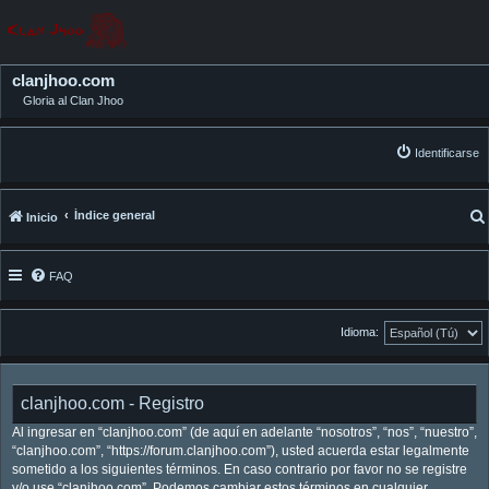
clanjhoo.com
Gloria al Clan Jhoo
Identificarse
Índice general
Inicio
FAQ
Idioma:
clanjhoo.com - Registro
Al ingresar en “clanjhoo.com” (de aquí en adelante “nosotros”, “nos”, “nuestro”,
“clanjhoo.com”, “https://forum.clanjhoo.com”), usted acuerda estar legalmente
sometido a los siguientes términos. En caso contrario por favor no se registre
y/o use “clanjhoo.com”. Podemos cambiar estos términos en cualquier