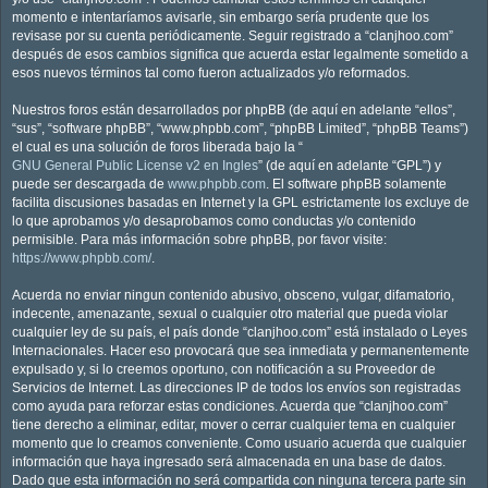
momento e intentaríamos avisarle, sin embargo sería prudente que los
revisase por su cuenta periódicamente. Seguir registrado a “clanjhoo.com”
después de esos cambios significa que acuerda estar legalmente sometido a
esos nuevos términos tal como fueron actualizados y/o reformados.
Nuestros foros están desarrollados por phpBB (de aquí en adelante “ellos”,
“sus”, “software phpBB”, “www.phpbb.com”, “phpBB Limited”, “phpBB Teams”)
el cual es una solución de foros liberada bajo la “
GNU General Public License v2 en Ingles
” (de aquí en adelante “GPL”) y
puede ser descargada de
www.phpbb.com
. El software phpBB solamente
facilita discusiones basadas en Internet y la GPL estrictamente los excluye de
lo que aprobamos y/o desaprobamos como conductas y/o contenido
permisible. Para más información sobre phpBB, por favor visite:
https://www.phpbb.com/
.
Acuerda no enviar ningun contenido abusivo, obsceno, vulgar, difamatorio,
indecente, amenazante, sexual o cualquier otro material que pueda violar
cualquier ley de su país, el país donde “clanjhoo.com” está instalado o Leyes
Internacionales. Hacer eso provocará que sea inmediata y permanentemente
expulsado y, si lo creemos oportuno, con notificación a su Proveedor de
Servicios de Internet. Las direcciones IP de todos los envíos son registradas
como ayuda para reforzar estas condiciones. Acuerda que “clanjhoo.com”
tiene derecho a eliminar, editar, mover o cerrar cualquier tema en cualquier
momento que lo creamos conveniente. Como usuario acuerda que cualquier
información que haya ingresado será almacenada en una base de datos.
Dado que esta información no será compartida con ninguna tercera parte sin