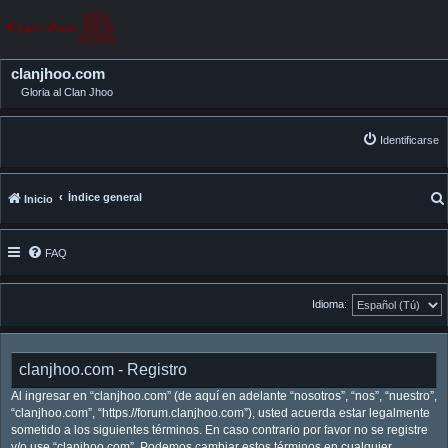
clanjhoo.com
Gloria al Clan Jhoo
Identificarse
Índice general
Inicio
FAQ
Idioma:
clanjhoo.com - Registro
Al ingresar en “clanjhoo.com” (de aquí en adelante “nosotros”, “nos”, “nuestro”,
“clanjhoo.com”, “https://forum.clanjhoo.com”), usted acuerda estar legalmente
sometido a los siguientes términos. En caso contrario por favor no se registre
y/o use “clanjhoo.com”. Podemos cambiar estos términos en cualquier