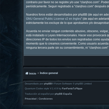
contrario por favor no se registre y/o use “clanjhoo.com”. Po
periódicamente. Seguir registrado a “clanjhoo.com” después d
Nuestros foros están desarrollados por phpBB (de aquí en adela
GNU General Public License v2 en Ingles
” (de aquí en adelan
estrictamente los excluye de lo que aprobamos y/o desaprobam
Acuerda no enviar ningun contenido abusivo, obsceno, vulgar, d
está instalado o Leyes Internacionales. Hacer eso provocará q
direcciones IP de todos los envíos son registradas como ayuda 
momento que lo creamos conveniente. Como usuario acuerda q
ninguna tercera parte sin su consentimiento, ni “clanjhoo.co
Índice general
Inicio
Desarrollado por
phpBB
® Forum Software © phpBB Limited
Quantum Codex style V.1.4.9 by
FanFanlaTuFlippe
Traducción al español por
phpBB España
Privacidad
|
Condiciones