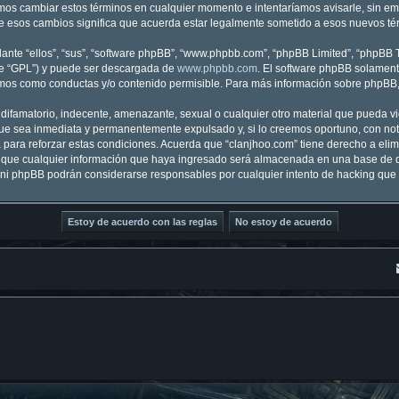
demos cambiar estos términos en cualquier momento e intentaríamos avisarle, sin e
e esos cambios significa que acuerda estar legalmente sometido a esos nuevos tér
nte “ellos”, “sus”, “software phpBB”, “www.phpbb.com”, “phpBB Limited”, “phpBB Te
te “GPL”) y puede ser descargada de
www.phpbb.com
. El software phpBB solamente
os como conductas y/o contenido permisible. Para más información sobre phpBB, p
ifamatorio, indecente, amenazante, sexual o cualquier otro material que pueda vio
ue sea inmediata y permanentemente expulsado y, si lo creemos oportuno, con notif
para reforzar estas condiciones. Acuerda que “clanjhoo.com” tiene derecho a elimi
ue cualquier información que haya ingresado será almacenada en una base de d
m” ni phpBB podrán considerarse responsables por cualquier intento de hacking qu