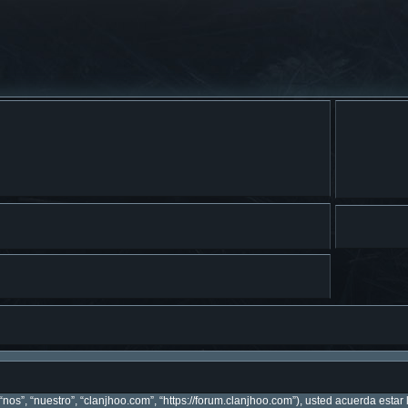
“nos”, “nuestro”, “clanjhoo.com”, “https://forum.clanjhoo.com”), usted acuerda esta