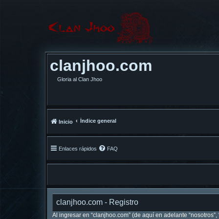
clanjhoo.com
Gloria al Clan Jhoo
Índice general
Inicio
Enlaces rápidos
FAQ
clanjhoo.com - Registro
Al ingresar en “clanjhoo.com” (de aquí en adelante “nosotros”, 