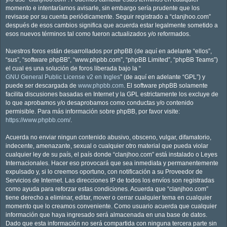
momento e intentaríamos avisarle, sin embargo sería prudente que los
revisase por su cuenta periódicamente. Seguir registrado a “clanjhoo.com”
después de esos cambios significa que acuerda estar legalmente sometido a
esos nuevos términos tal como fueron actualizados y/o reformados.
Nuestros foros están desarrollados por phpBB (de aquí en adelante “ellos”,
“sus”, “software phpBB”, “www.phpbb.com”, “phpBB Limited”, “phpBB Teams”)
el cual es una solución de foros liberada bajo la “
GNU General Public License v2 en Ingles
” (de aquí en adelante “GPL”) y
puede ser descargada de
www.phpbb.com
. El software phpBB solamente
facilita discusiones basadas en Internet y la GPL estrictamente los excluye de
lo que aprobamos y/o desaprobamos como conductas y/o contenido
permisible. Para más información sobre phpBB, por favor visite:
https://www.phpbb.com/
.
Acuerda no enviar ningun contenido abusivo, obsceno, vulgar, difamatorio,
indecente, amenazante, sexual o cualquier otro material que pueda violar
cualquier ley de su país, el país donde “clanjhoo.com” está instalado o Leyes
Internacionales. Hacer eso provocará que sea inmediata y permanentemente
expulsado y, si lo creemos oportuno, con notificación a su Proveedor de
Servicios de Internet. Las direcciones IP de todos los envíos son registradas
como ayuda para reforzar estas condiciones. Acuerda que “clanjhoo.com”
tiene derecho a eliminar, editar, mover o cerrar cualquier tema en cualquier
momento que lo creamos conveniente. Como usuario acuerda que cualquier
información que haya ingresado será almacenada en una base de datos.
Dado que esta información no será compartida con ninguna tercera parte sin