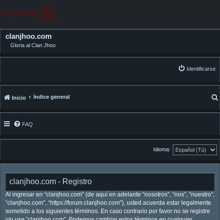
clanjhoo.com
Gloria al Clan Jhoo
Identificarse
Índice general
Inicio
FAQ
Idioma:
clanjhoo.com - Registro
Al ingresar en “clanjhoo.com” (de aquí en adelante “nosotros”, “nos”, “nuestro”,
“clanjhoo.com”, “https://forum.clanjhoo.com”), usted acuerda estar legalmente
sometido a los siguientes términos. En caso contrario por favor no se registre
y/o use “clanjhoo.com”. Podemos cambiar estos términos en cualquier