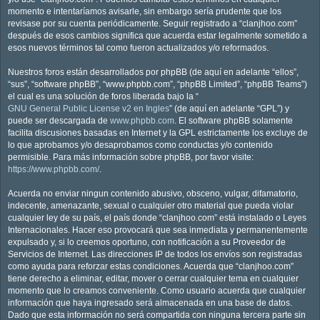
momento e intentaríamos avisarle, sin embargo sería prudente que los
revisase por su cuenta periódicamente. Seguir registrado a “clanjhoo.com”
después de esos cambios significa que acuerda estar legalmente sometido a
esos nuevos términos tal como fueron actualizados y/o reformados.
Nuestros foros están desarrollados por phpBB (de aquí en adelante “ellos”,
“sus”, “software phpBB”, “www.phpbb.com”, “phpBB Limited”, “phpBB Teams”)
el cual es una solución de foros liberada bajo la “
GNU General Public License v2 en Ingles
” (de aquí en adelante “GPL”) y
puede ser descargada de
www.phpbb.com
. El software phpBB solamente
facilita discusiones basadas en Internet y la GPL estrictamente los excluye de
lo que aprobamos y/o desaprobamos como conductas y/o contenido
permisible. Para más información sobre phpBB, por favor visite:
https://www.phpbb.com/
.
Acuerda no enviar ningun contenido abusivo, obsceno, vulgar, difamatorio,
indecente, amenazante, sexual o cualquier otro material que pueda violar
cualquier ley de su país, el país donde “clanjhoo.com” está instalado o Leyes
Internacionales. Hacer eso provocará que sea inmediata y permanentemente
expulsado y, si lo creemos oportuno, con notificación a su Proveedor de
Servicios de Internet. Las direcciones IP de todos los envíos son registradas
como ayuda para reforzar estas condiciones. Acuerda que “clanjhoo.com”
tiene derecho a eliminar, editar, mover o cerrar cualquier tema en cualquier
momento que lo creamos conveniente. Como usuario acuerda que cualquier
información que haya ingresado será almacenada en una base de datos.
Dado que esta información no será compartida con ninguna tercera parte sin