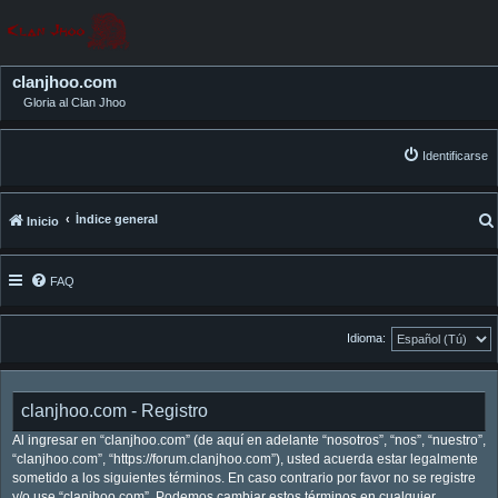
clanjhoo.com
Gloria al Clan Jhoo
Identificarse
Índice general
Inicio
FAQ
Idioma:
clanjhoo.com - Registro
Al ingresar en “clanjhoo.com” (de aquí en adelante “nosotros”, “nos”, “nuestro”,
“clanjhoo.com”, “https://forum.clanjhoo.com”), usted acuerda estar legalmente
sometido a los siguientes términos. En caso contrario por favor no se registre
y/o use “clanjhoo.com”. Podemos cambiar estos términos en cualquier