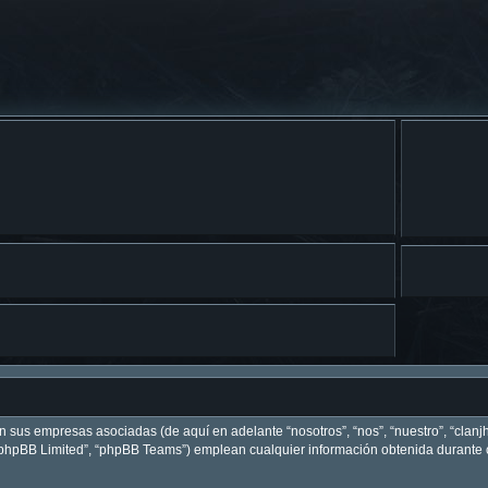
on sus empresas asociadas (de aquí en adelante “nosotros”, “nos”, “nuestro”, “clanj
 “phpBB Limited”, “phpBB Teams”) emplean cualquier información obtenida durante c