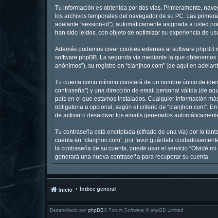
Tu información es obtenida por dos vías. Primeramente, nave
los archivos temporales del navegador de su PC. Las primeras
adelante “session-id”), automáticamente asignada a usted po
han sido leídos, con objeto de optimizar su experiencia de us
Además podemos crear cookies externas al software phpBB mi
software phpBB. La segunda vía mediante la que obtenemos su
anónimos”), su registro en “clanjhoo.com” (de aquí en adelan
Tu cuenta como mínimo constará de un nombre único de identi
contraseña”) y una dirección de email personal válida (de aqu
país en el que estamos instalados. Cualquier información más
obligatoria u opcional, según el criterio de “clanjhoo.com”. 
de activar o desactivar los emails generados automáticament
Tu contraseña está encriptada (cifrado de una vía) por lo ta
cuenta en “clanjhoo.com”, por favor guárdela cuidadosamente 
la contraseña de su cuenta, puede usar el servicio “Olvidé mi
generará una nueva contraseña para recuperar su cuenta.
Índice general
Inicio
Desarrollado por
phpBB
® Forum Software © phpBB Limited