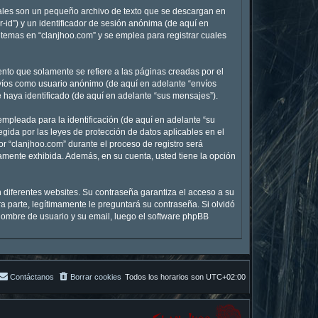
uales son un pequeño archivo de texto que se descargan en
-id”) y un identificador de sesión anónima (de aquí en
temas en “clanjhoo.com” y se emplea para registrar cuales
to que solamente se refiere a las páginas creadas por el
nvíos como usuario anónimo (de aquí en adelante “envíos
 haya identificado (de aquí en adelante “sus mensajes”).
mpleada para la identificación (de aquí en adelante “su
egida por las leyes de protección de datos aplicables en el
r “clanjhoo.com” durante el proceso de registro será
icamente exhibida. Además, en su cuenta, usted tiene la opción
 diferentes websites. Su contraseña garantiza el acceso a su
 parte, legítimamente le preguntará su contraseña. Si olvidó
u nombre de usuario y su email, luego el software phpBB
Contáctanos
Borrar cookies
Todos los horarios son
UTC+02:00