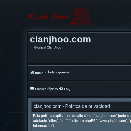
clanjhoo.com
Gloria al Clan Jhoo
Índice general
Inicio
Enlaces rápidos
FAQ
clanjhoo.com - Política de privacidad
Esta política explica con detalle cómo “clanjhoo.com” junto c
adelante “ellos”, “sus”, “software phpBB”, “www.phpbb.com”,
información”).