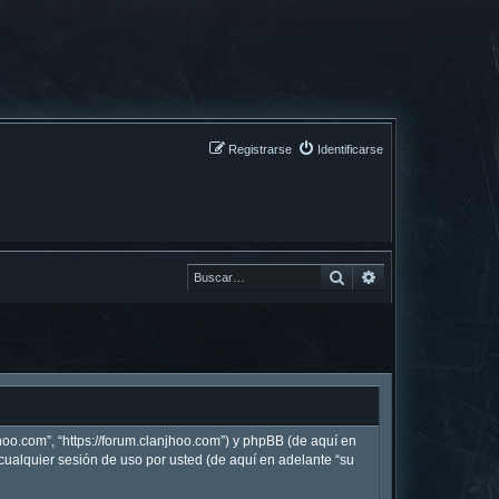
Registrarse
Identificarse
Buscar
Buscar
hoo.com”, “https://forum.clanjhoo.com”) y phpBB (de aquí en
ualquier sesión de uso por usted (de aquí en adelante “su