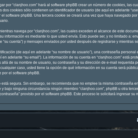
gar por “clanjhoo.com” hará al software phpBB crear un número de cookies, las c
 dos cookies sólo contienen un identificador de usuario (de aquí en adelante “user
r el software phpBB. Una tercera cookie se creará una vez que haya navegado por 
uario.
entras navega por “clanjhoo.com”, las cuales exceden el alcance de este documen
 información es mediante lo que usted envía. Esto puede ser, y no limitado a: e
te “su cuenta”) y mensajes enviados por usted después de registrarse y mientras se
ficación (de aquí en adelante “su nombre de usuario”), una contraseña personal e
í en adelante “su email”). La información de su cuenta en “clanjhoo.com” está prot
 allá de su nombre de usuario, su contraseña y su dirección de e-mail requerida po
En cualquier caso, usted tiene la opción de qué información en su cuenta será públ
e por el software phpBB.
nto está segura. Sin embargo, se recomienda que no emplee la misma contraseña en
y bajo ninguna circunstancia ningún miembro “clanjhoo.com”, phpBB u otra tercera
 contraseña” provisto por el software phpBB. Este proceso le solicitará ingresar s