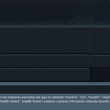
on sus empresas asociadas (de aquí en adelante “nosotros”, “nos”, “nuestro”, “clanj
 “phpBB Limited”, “phpBB Teams”) emplean cualquier información obtenida durante c