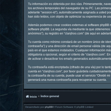
Tu información es obtenida por dos vías. Primeramente, nave
los archivos temporales del navegador de su PC. Las primeras
adelante “session-id”), automáticamente asignada a usted po
han sido leídos, con objeto de optimizar su experiencia de us
Además podemos crear cookies externas al software phpBB mi
software phpBB. La segunda vía mediante la que obtenemos su
anónimos”), su registro en “clanjhoo.com” (de aquí en adelan
Tu cuenta como mínimo constará de un nombre único de identi
contraseña”) y una dirección de email personal válida (de aqu
país en el que estamos instalados. Cualquier información más
obligatoria u opcional, según el criterio de “clanjhoo.com”. 
de activar o desactivar los emails generados automáticament
Tu contraseña está encriptada (cifrado de una vía) por lo ta
cuenta en “clanjhoo.com”, por favor guárdela cuidadosamente 
la contraseña de su cuenta, puede usar el servicio “Olvidé mi
generará una nueva contraseña para recuperar su cuenta.
Índice general
Inicio
Desarrollado por
phpBB
® Forum Software © phpBB Limited