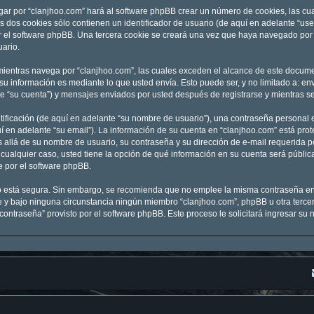
gar por “clanjhoo.com” hará al software phpBB crear un número de cookies, las c
 dos cookies sólo contienen un identificador de usuario (de aquí en adelante “user
r el software phpBB. Una tercera cookie se creará una vez que haya navegado por 
uario.
entras navega por “clanjhoo.com”, las cuales exceden el alcance de este documen
 información es mediante lo que usted envía. Esto puede ser, y no limitado a: e
te “su cuenta”) y mensajes enviados por usted después de registrarse y mientras se
ficación (de aquí en adelante “su nombre de usuario”), una contraseña personal e
í en adelante “su email”). La información de su cuenta en “clanjhoo.com” está prot
 allá de su nombre de usuario, su contraseña y su dirección de e-mail requerida po
En cualquier caso, usted tiene la opción de qué información en su cuenta será públ
e por el software phpBB.
nto está segura. Sin embargo, se recomienda que no emplee la misma contraseña en
y bajo ninguna circunstancia ningún miembro “clanjhoo.com”, phpBB u otra tercera
 contraseña” provisto por el software phpBB. Este proceso le solicitará ingresar s