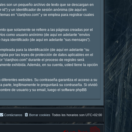
uales son un pequeño archivo de texto que se descargan en
-id”) y un identificador de sesión anónima (de aquí en
temas en “clanjhoo.com” y se emplea para registrar cuales
to que solamente se refiere a las páginas creadas por el
nvíos como usuario anónimo (de aquí en adelante “envíos
 haya identificado (de aquí en adelante “sus mensajes”).
mpleada para la identificación (de aquí en adelante “su
egida por las leyes de protección de datos aplicables en el
r “clanjhoo.com” durante el proceso de registro será
icamente exhibida. Además, en su cuenta, usted tiene la opción
 diferentes websites. Su contraseña garantiza el acceso a su
 parte, legítimamente le preguntará su contraseña. Si olvidó
u nombre de usuario y su email, luego el software phpBB
Contáctanos
Borrar cookies
Todos los horarios son
UTC+02:00