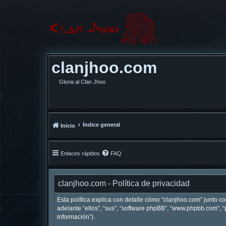
clanjhoo.com
Gloria al Clan Jhoo
Índice general
Inicio
Enlaces rápidos
FAQ
clanjhoo.com - Política de privacidad
Esta política explica con detalle cómo “clanjhoo.com” junto c
adelante “ellos”, “sus”, “software phpBB”, “www.phpbb.com”,
información”).