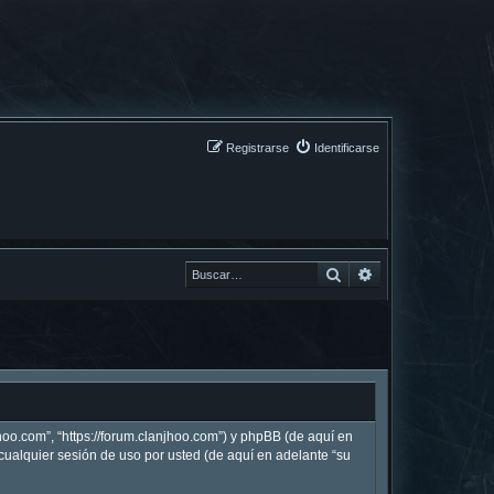
Registrarse
Identificarse
Buscar
Buscar
hoo.com”, “https://forum.clanjhoo.com”) y phpBB (de aquí en
ualquier sesión de uso por usted (de aquí en adelante “su