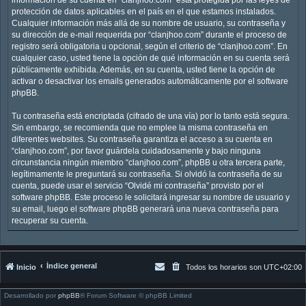
protección de datos aplicables en el país en el que estamos instalados.
Cualquier información más allá de su nombre de usuario, su contraseña y
su dirección de e-mail requerida por “clanjhoo.com” durante el proceso de
registro será obligatoria u opcional, según el criterio de “clanjhoo.com”. En
cualquier caso, usted tiene la opción de qué información en su cuenta será
públicamente exhibida. Además, en su cuenta, usted tiene la opción de
activar o desactivar los emails generados automáticamente por el software
phpBB.
Tu contraseña está encriptada (cifrado de una vía) por lo tanto está segura.
Sin embargo, se recomienda que no emplee la misma contraseña en
diferentes websites. Su contraseña garantiza el acceso a su cuenta en
“clanjhoo.com”, por favor guárdela cuidadosamente y bajo ninguna
circunstancia ningún miembro “clanjhoo.com”, phpBB u otra tercera parte,
legítimamente le preguntará su contraseña. Si olvidó la contraseña de su
cuenta, puede usar el servicio “Olvidé mi contraseña” provisto por el
software phpBB. Este proceso le solicitará ingresar su nombre de usuario y
su email, luego el software phpBB generará una nueva contraseña para
recuperar su cuenta.
Índice general
Inicio
Todos los horarios son
UTC+02:00
Desarrollado por
phpBB
® Forum Software © phpBB Limited