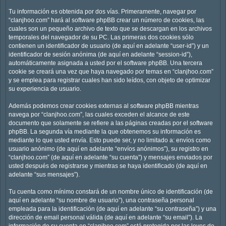
Tu información es obtenida por dos vías. Primeramente, navegar por
“clanjhoo.com” hará al software phpBB crear un número de cookies, las
cuales son un pequeño archivo de texto que se descargan en los archivos
temporales del navegador de su PC. Las primeras dos cookies sólo
contienen un identificador de usuario (de aquí en adelante “user-id”) y un
identificador de sesión anónima (de aquí en adelante “session-id”),
automáticamente asignada a usted por el software phpBB. Una tercera
cookie se creará una vez que haya navegado por temas en “clanjhoo.com”
y se emplea para registrar cuales han sido leídos, con objeto de optimizar
su experiencia de usuario.
Además podemos crear cookies externas al software phpBB mientras
navega por “clanjhoo.com”, las cuales exceden el alcance de este
documento que solamente se refiere a las páginas creadas por el software
phpBB. La segunda vía mediante la que obtenemos su información es
mediante lo que usted envía. Esto puede ser, y no limitado a: envíos como
usuario anónimo (de aquí en adelante “envíos anónimos”), su registro en
“clanjhoo.com” (de aquí en adelante “su cuenta”) y mensajes enviados por
usted después de registrarse y mientras se haya identificado (de aquí en
adelante “sus mensajes”).
Tu cuenta como mínimo constará de un nombre único de identificación (de
aquí en adelante “su nombre de usuario”), una contraseña personal
empleada para la identificación (de aquí en adelante “su contraseña”) y una
dirección de email personal válida (de aquí en adelante “su email”). La
información de su cuenta en “clanjhoo.com” está protegida por las leyes de