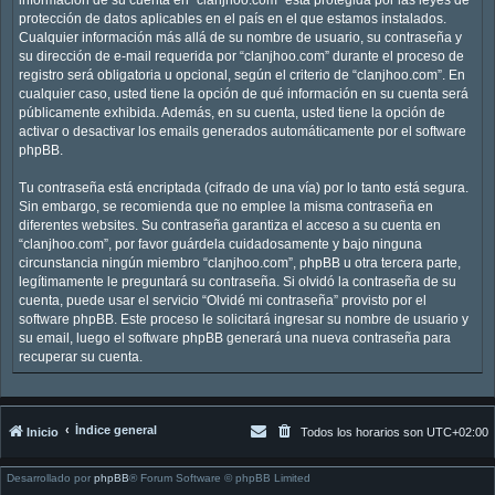
protección de datos aplicables en el país en el que estamos instalados.
Cualquier información más allá de su nombre de usuario, su contraseña y
su dirección de e-mail requerida por “clanjhoo.com” durante el proceso de
registro será obligatoria u opcional, según el criterio de “clanjhoo.com”. En
cualquier caso, usted tiene la opción de qué información en su cuenta será
públicamente exhibida. Además, en su cuenta, usted tiene la opción de
activar o desactivar los emails generados automáticamente por el software
phpBB.
Tu contraseña está encriptada (cifrado de una vía) por lo tanto está segura.
Sin embargo, se recomienda que no emplee la misma contraseña en
diferentes websites. Su contraseña garantiza el acceso a su cuenta en
“clanjhoo.com”, por favor guárdela cuidadosamente y bajo ninguna
circunstancia ningún miembro “clanjhoo.com”, phpBB u otra tercera parte,
legítimamente le preguntará su contraseña. Si olvidó la contraseña de su
cuenta, puede usar el servicio “Olvidé mi contraseña” provisto por el
software phpBB. Este proceso le solicitará ingresar su nombre de usuario y
su email, luego el software phpBB generará una nueva contraseña para
recuperar su cuenta.
Índice general
Inicio
Todos los horarios son
UTC+02:00
Desarrollado por
phpBB
® Forum Software © phpBB Limited