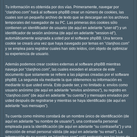
Tu información es obtenida por dos vías. Primeramente, navegar por
“clanjhoo.com” hará al software phpBB crear un número de cookies, las
cuales son un pequeño archivo de texto que se descargan en los archivos
temporales del navegador de su PC. Las primeras dos cookies sólo
contienen un identificador de usuario (de aquí en adelante “user-id”) y un
identificador de sesión anónima (de aquí en adelante “session-id”),
automáticamente asignada a usted por el software phpBB. Una tercera
cookie se creará una vez que haya navegado por temas en “clanjhoo.com”
y se emplea para registrar cuales han sido leídos, con objeto de optimizar
su experiencia de usuario.
Además podemos crear cookies externas al software phpBB mientras
navega por “clanjhoo.com”, las cuales exceden el alcance de este
documento que solamente se refiere a las páginas creadas por el software
phpBB. La segunda vía mediante la que obtenemos su información es
mediante lo que usted envía. Esto puede ser, y no limitado a: envíos como
usuario anónimo (de aquí en adelante “envíos anónimos”), su registro en
“clanjhoo.com” (de aquí en adelante “su cuenta”) y mensajes enviados por
usted después de registrarse y mientras se haya identificado (de aquí en
adelante “sus mensajes”).
Tu cuenta como mínimo constará de un nombre único de identificación (de
aquí en adelante “su nombre de usuario”), una contraseña personal
empleada para la identificación (de aquí en adelante “su contraseña”) y una
dirección de email personal válida (de aquí en adelante “su email”). La
información de su cuenta en “clanjhoo.com” está protegida por las leyes de