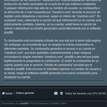
protección de datos aplicables en el país en el que estamos instalados.
Cualquier información más allá de su nombre de usuario, su contraseña y
su dirección de e-mail requerida por “clanjhoo.com” durante el proceso de
registro será obligatoria u opcional, según el criterio de “clanjhoo.com”. En
cualquier caso, usted tiene la opción de qué información en su cuenta será
públicamente exhibida. Además, en su cuenta, usted tiene la opción de
activar o desactivar los emails generados automáticamente por el software
phpBB.
Tu contraseña está encriptada (cifrado de una vía) por lo tanto está segura.
Sin embargo, se recomienda que no emplee la misma contraseña en
diferentes websites. Su contraseña garantiza el acceso a su cuenta en
“clanjhoo.com”, por favor guárdela cuidadosamente y bajo ninguna
circunstancia ningún miembro “clanjhoo.com”, phpBB u otra tercera parte,
legítimamente le preguntará su contraseña. Si olvidó la contraseña de su
cuenta, puede usar el servicio “Olvidé mi contraseña” provisto por el
software phpBB. Este proceso le solicitará ingresar su nombre de usuario y
su email, luego el software phpBB generará una nueva contraseña para
recuperar su cuenta.
Índice general
Inicio
Todos los horarios son
UTC+02:00
Desarrollado por
phpBB
® Forum Software © phpBB Limited