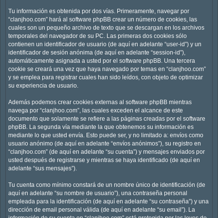
Tu información es obtenida por dos vías. Primeramente, navegar por
“clanjhoo.com” hará al software phpBB crear un número de cookies, las
cuales son un pequeño archivo de texto que se descargan en los archivos
temporales del navegador de su PC. Las primeras dos cookies sólo
contienen un identificador de usuario (de aquí en adelante “user-id”) y un
identificador de sesión anónima (de aquí en adelante “session-id”),
automáticamente asignada a usted por el software phpBB. Una tercera
cookie se creará una vez que haya navegado por temas en “clanjhoo.com”
y se emplea para registrar cuales han sido leídos, con objeto de optimizar
su experiencia de usuario.
Además podemos crear cookies externas al software phpBB mientras
navega por “clanjhoo.com”, las cuales exceden el alcance de este
documento que solamente se refiere a las páginas creadas por el software
phpBB. La segunda vía mediante la que obtenemos su información es
mediante lo que usted envía. Esto puede ser, y no limitado a: envíos como
usuario anónimo (de aquí en adelante “envíos anónimos”), su registro en
“clanjhoo.com” (de aquí en adelante “su cuenta”) y mensajes enviados por
usted después de registrarse y mientras se haya identificado (de aquí en
adelante “sus mensajes”).
Tu cuenta como mínimo constará de un nombre único de identificación (de
aquí en adelante “su nombre de usuario”), una contraseña personal
empleada para la identificación (de aquí en adelante “su contraseña”) y una
dirección de email personal válida (de aquí en adelante “su email”). La
información de su cuenta en “clanjhoo.com” está protegida por las leyes de