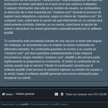
protección de datos aplicables en el país en el que estamos instalados.
Cualquier información más allá de su nombre de usuario, su contraseña y
su dirección de e-mail requerida por “clanjhoo.com” durante el proceso de
registro será obligatoria u opcional, según el criterio de “clanjhoo.com”. En
cualquier caso, usted tiene la opción de qué información en su cuenta será
públicamente exhibida. Además, en su cuenta, usted tiene la opción de
activar o desactivar los emails generados automáticamente por el software
phpBB.
Tu contraseña está encriptada (cifrado de una vía) por lo tanto está segura.
Sin embargo, se recomienda que no emplee la misma contraseña en
diferentes websites. Su contraseña garantiza el acceso a su cuenta en
“clanjhoo.com”, por favor guárdela cuidadosamente y bajo ninguna
circunstancia ningún miembro “clanjhoo.com”, phpBB u otra tercera parte,
legítimamente le preguntará su contraseña. Si olvidó la contraseña de su
cuenta, puede usar el servicio “Olvidé mi contraseña” provisto por el
software phpBB. Este proceso le solicitará ingresar su nombre de usuario y
su email, luego el software phpBB generará una nueva contraseña para
recuperar su cuenta.
Índice general
Inicio
Todos los horarios son
UTC+02:00
Desarrollado por
phpBB
® Forum Software © phpBB Limited