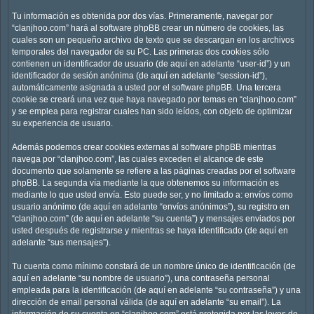
Tu información es obtenida por dos vías. Primeramente, navegar por
“clanjhoo.com” hará al software phpBB crear un número de cookies, las
cuales son un pequeño archivo de texto que se descargan en los archivos
temporales del navegador de su PC. Las primeras dos cookies sólo
contienen un identificador de usuario (de aquí en adelante “user-id”) y un
identificador de sesión anónima (de aquí en adelante “session-id”),
automáticamente asignada a usted por el software phpBB. Una tercera
cookie se creará una vez que haya navegado por temas en “clanjhoo.com”
y se emplea para registrar cuales han sido leídos, con objeto de optimizar
su experiencia de usuario.
Además podemos crear cookies externas al software phpBB mientras
navega por “clanjhoo.com”, las cuales exceden el alcance de este
documento que solamente se refiere a las páginas creadas por el software
phpBB. La segunda vía mediante la que obtenemos su información es
mediante lo que usted envía. Esto puede ser, y no limitado a: envíos como
usuario anónimo (de aquí en adelante “envíos anónimos”), su registro en
“clanjhoo.com” (de aquí en adelante “su cuenta”) y mensajes enviados por
usted después de registrarse y mientras se haya identificado (de aquí en
adelante “sus mensajes”).
Tu cuenta como mínimo constará de un nombre único de identificación (de
aquí en adelante “su nombre de usuario”), una contraseña personal
empleada para la identificación (de aquí en adelante “su contraseña”) y una
dirección de email personal válida (de aquí en adelante “su email”). La
información de su cuenta en “clanjhoo.com” está protegida por las leyes de