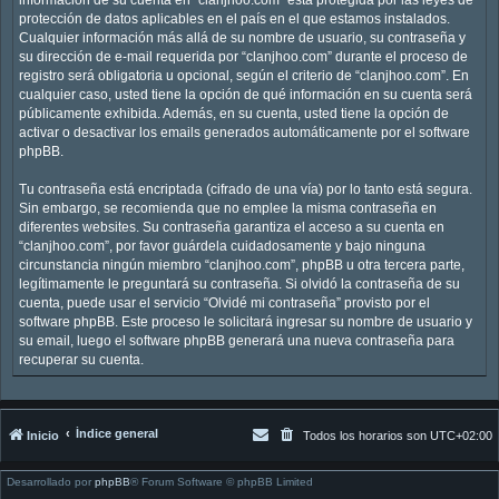
protección de datos aplicables en el país en el que estamos instalados.
Cualquier información más allá de su nombre de usuario, su contraseña y
su dirección de e-mail requerida por “clanjhoo.com” durante el proceso de
registro será obligatoria u opcional, según el criterio de “clanjhoo.com”. En
cualquier caso, usted tiene la opción de qué información en su cuenta será
públicamente exhibida. Además, en su cuenta, usted tiene la opción de
activar o desactivar los emails generados automáticamente por el software
phpBB.
Tu contraseña está encriptada (cifrado de una vía) por lo tanto está segura.
Sin embargo, se recomienda que no emplee la misma contraseña en
diferentes websites. Su contraseña garantiza el acceso a su cuenta en
“clanjhoo.com”, por favor guárdela cuidadosamente y bajo ninguna
circunstancia ningún miembro “clanjhoo.com”, phpBB u otra tercera parte,
legítimamente le preguntará su contraseña. Si olvidó la contraseña de su
cuenta, puede usar el servicio “Olvidé mi contraseña” provisto por el
software phpBB. Este proceso le solicitará ingresar su nombre de usuario y
su email, luego el software phpBB generará una nueva contraseña para
recuperar su cuenta.
Índice general
Inicio
Todos los horarios son
UTC+02:00
Desarrollado por
phpBB
® Forum Software © phpBB Limited