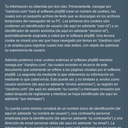
Tu información es obtenida por dos vías. Primeramente, navegar por
“clanjhoo.com” hará al software phpBB crear un número de cookies, las
cuales son un pequeño archivo de texto que se descargan en los archivos
temporales del navegador de su PC. Las primeras dos cookies sólo
contienen un identificador de usuario (de aquí en adelante “user-id”) y un
identificador de sesión anónima (de aquí en adelante “session-id”),
automáticamente asignada a usted por el software phpBB. Una tercera
cookie se creará una vez que haya navegado por temas en “clanjhoo.com”
y se emplea para registrar cuales han sido leídos, con objeto de optimizar
su experiencia de usuario.
Además podemos crear cookies externas al software phpBB mientras
navega por “clanjhoo.com”, las cuales exceden el alcance de este
documento que solamente se refiere a las páginas creadas por el software
phpBB. La segunda vía mediante la que obtenemos su información es
mediante lo que usted envía. Esto puede ser, y no limitado a: envíos como
usuario anónimo (de aquí en adelante “envíos anónimos”), su registro en
“clanjhoo.com” (de aquí en adelante “su cuenta”) y mensajes enviados por
usted después de registrarse y mientras se haya identificado (de aquí en
adelante “sus mensajes”).
Tu cuenta como mínimo constará de un nombre único de identificación (de
aquí en adelante “su nombre de usuario”), una contraseña personal
empleada para la identificación (de aquí en adelante “su contraseña”) y una
dirección de email personal válida (de aquí en adelante “su email”). La
información de su cuenta en “clanjhoo.com” está protegida por las leyes de