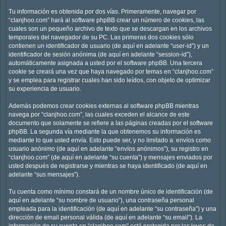
Tu información es obtenida por dos vías. Primeramente, navegar por
“clanjhoo.com” hará al software phpBB crear un número de cookies, las
cuales son un pequeño archivo de texto que se descargan en los archivos
temporales del navegador de su PC. Las primeras dos cookies sólo
contienen un identificador de usuario (de aquí en adelante “user-id”) y un
identificador de sesión anónima (de aquí en adelante “session-id”),
automáticamente asignada a usted por el software phpBB. Una tercera
cookie se creará una vez que haya navegado por temas en “clanjhoo.com”
y se emplea para registrar cuales han sido leídos, con objeto de optimizar
su experiencia de usuario.
Además podemos crear cookies externas al software phpBB mientras
navega por “clanjhoo.com”, las cuales exceden el alcance de este
documento que solamente se refiere a las páginas creadas por el software
phpBB. La segunda vía mediante la que obtenemos su información es
mediante lo que usted envía. Esto puede ser, y no limitado a: envíos como
usuario anónimo (de aquí en adelante “envíos anónimos”), su registro en
“clanjhoo.com” (de aquí en adelante “su cuenta”) y mensajes enviados por
usted después de registrarse y mientras se haya identificado (de aquí en
adelante “sus mensajes”).
Tu cuenta como mínimo constará de un nombre único de identificación (de
aquí en adelante “su nombre de usuario”), una contraseña personal
empleada para la identificación (de aquí en adelante “su contraseña”) y una
dirección de email personal válida (de aquí en adelante “su email”). La
información de su cuenta en “clanjhoo.com” está protegida por las leyes de