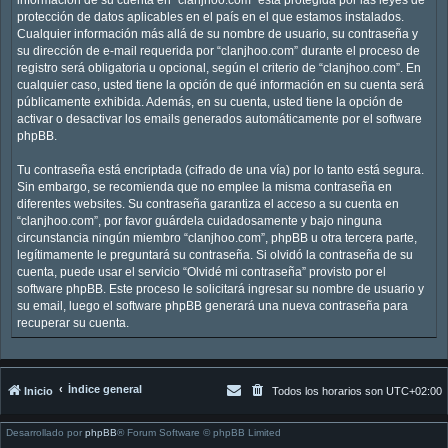
protección de datos aplicables en el país en el que estamos instalados.
Cualquier información más allá de su nombre de usuario, su contraseña y
su dirección de e-mail requerida por “clanjhoo.com” durante el proceso de
registro será obligatoria u opcional, según el criterio de “clanjhoo.com”. En
cualquier caso, usted tiene la opción de qué información en su cuenta será
públicamente exhibida. Además, en su cuenta, usted tiene la opción de
activar o desactivar los emails generados automáticamente por el software
phpBB.
Tu contraseña está encriptada (cifrado de una vía) por lo tanto está segura.
Sin embargo, se recomienda que no emplee la misma contraseña en
diferentes websites. Su contraseña garantiza el acceso a su cuenta en
“clanjhoo.com”, por favor guárdela cuidadosamente y bajo ninguna
circunstancia ningún miembro “clanjhoo.com”, phpBB u otra tercera parte,
legítimamente le preguntará su contraseña. Si olvidó la contraseña de su
cuenta, puede usar el servicio “Olvidé mi contraseña” provisto por el
software phpBB. Este proceso le solicitará ingresar su nombre de usuario y
su email, luego el software phpBB generará una nueva contraseña para
recuperar su cuenta.
Índice general
Inicio
Todos los horarios son
UTC+02:00
Desarrollado por
phpBB
® Forum Software © phpBB Limited