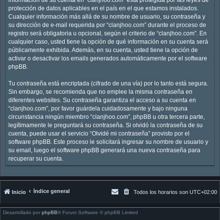
protección de datos aplicables en el país en el que estamos instalados.
Cualquier información más allá de su nombre de usuario, su contraseña y
su dirección de e-mail requerida por “clanjhoo.com” durante el proceso de
registro será obligatoria u opcional, según el criterio de “clanjhoo.com”. En
cualquier caso, usted tiene la opción de qué información en su cuenta será
públicamente exhibida. Además, en su cuenta, usted tiene la opción de
activar o desactivar los emails generados automáticamente por el software
phpBB.
Tu contraseña está encriptada (cifrado de una vía) por lo tanto está segura.
Sin embargo, se recomienda que no emplee la misma contraseña en
diferentes websites. Su contraseña garantiza el acceso a su cuenta en
“clanjhoo.com”, por favor guárdela cuidadosamente y bajo ninguna
circunstancia ningún miembro “clanjhoo.com”, phpBB u otra tercera parte,
legítimamente le preguntará su contraseña. Si olvidó la contraseña de su
cuenta, puede usar el servicio “Olvidé mi contraseña” provisto por el
software phpBB. Este proceso le solicitará ingresar su nombre de usuario y
su email, luego el software phpBB generará una nueva contraseña para
recuperar su cuenta.
Índice general
Inicio
Todos los horarios son
UTC+02:00
Desarrollado por
phpBB
® Forum Software © phpBB Limited