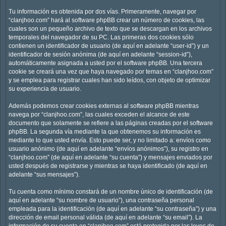
Tu información es obtenida por dos vías. Primeramente, navegar por
“clanjhoo.com” hará al software phpBB crear un número de cookies, las
cuales son un pequeño archivo de texto que se descargan en los archivos
temporales del navegador de su PC. Las primeras dos cookies sólo
contienen un identificador de usuario (de aquí en adelante “user-id”) y un
identificador de sesión anónima (de aquí en adelante “session-id”),
automáticamente asignada a usted por el software phpBB. Una tercera
cookie se creará una vez que haya navegado por temas en “clanjhoo.com”
y se emplea para registrar cuales han sido leídos, con objeto de optimizar
su experiencia de usuario.
Además podemos crear cookies externas al software phpBB mientras
navega por “clanjhoo.com”, las cuales exceden el alcance de este
documento que solamente se refiere a las páginas creadas por el software
phpBB. La segunda vía mediante la que obtenemos su información es
mediante lo que usted envía. Esto puede ser, y no limitado a: envíos como
usuario anónimo (de aquí en adelante “envíos anónimos”), su registro en
“clanjhoo.com” (de aquí en adelante “su cuenta”) y mensajes enviados por
usted después de registrarse y mientras se haya identificado (de aquí en
adelante “sus mensajes”).
Tu cuenta como mínimo constará de un nombre único de identificación (de
aquí en adelante “su nombre de usuario”), una contraseña personal
empleada para la identificación (de aquí en adelante “su contraseña”) y una
dirección de email personal válida (de aquí en adelante “su email”). La
información de su cuenta en “clanjhoo.com” está protegida por las leyes de