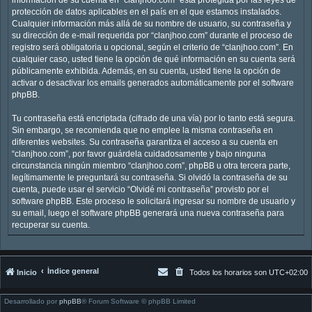
protección de datos aplicables en el país en el que estamos instalados.
Cualquier información más allá de su nombre de usuario, su contraseña y
su dirección de e-mail requerida por “clanjhoo.com” durante el proceso de
registro será obligatoria u opcional, según el criterio de “clanjhoo.com”. En
cualquier caso, usted tiene la opción de qué información en su cuenta será
públicamente exhibida. Además, en su cuenta, usted tiene la opción de
activar o desactivar los emails generados automáticamente por el software
phpBB.
Tu contraseña está encriptada (cifrado de una vía) por lo tanto está segura.
Sin embargo, se recomienda que no emplee la misma contraseña en
diferentes websites. Su contraseña garantiza el acceso a su cuenta en
“clanjhoo.com”, por favor guárdela cuidadosamente y bajo ninguna
circunstancia ningún miembro “clanjhoo.com”, phpBB u otra tercera parte,
legítimamente le preguntará su contraseña. Si olvidó la contraseña de su
cuenta, puede usar el servicio “Olvidé mi contraseña” provisto por el
software phpBB. Este proceso le solicitará ingresar su nombre de usuario y
su email, luego el software phpBB generará una nueva contraseña para
recuperar su cuenta.
Índice general
Inicio
Todos los horarios son
UTC+02:00
Desarrollado por
phpBB
® Forum Software © phpBB Limited