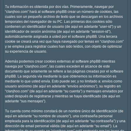
Tu información es obtenida por dos vías. Primeramente, navegar por
“clanjhoo.com” hará al software phpBB crear un número de cookies, las
cuales son un pequeño archivo de texto que se descargan en los archivos
temporales del navegador de su PC. Las primeras dos cookies sólo
contienen un identificador de usuario (de aquí en adelante “user-id”) y un
identificador de sesión anónima (de aquí en adelante “session-id”),
automáticamente asignada a usted por el software phpBB. Una tercera
cookie se creará una vez que haya navegado por temas en “clanjhoo.com”
y se emplea para registrar cuales han sido leídos, con objeto de optimizar
su experiencia de usuario.
Además podemos crear cookies externas al software phpBB mientras
navega por “clanjhoo.com”, las cuales exceden el alcance de este
documento que solamente se refiere a las páginas creadas por el software
phpBB. La segunda vía mediante la que obtenemos su información es
mediante lo que usted envía. Esto puede ser, y no limitado a: envíos como
usuario anónimo (de aquí en adelante “envíos anónimos”), su registro en
“clanjhoo.com” (de aquí en adelante “su cuenta”) y mensajes enviados por
usted después de registrarse y mientras se haya identificado (de aquí en
adelante “sus mensajes”).
Tu cuenta como mínimo constará de un nombre único de identificación (de
aquí en adelante “su nombre de usuario”), una contraseña personal
empleada para la identificación (de aquí en adelante “su contraseña”) y una
dirección de email personal válida (de aquí en adelante “su email”). La
información de su cuenta en “clanjhoo.com” está protegida por las leyes de