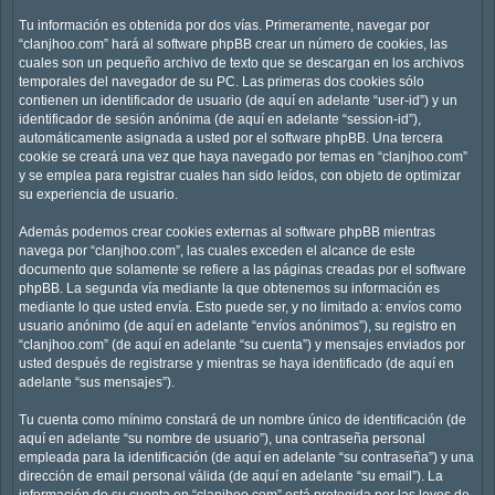
Tu información es obtenida por dos vías. Primeramente, navegar por
“clanjhoo.com” hará al software phpBB crear un número de cookies, las
cuales son un pequeño archivo de texto que se descargan en los archivos
temporales del navegador de su PC. Las primeras dos cookies sólo
contienen un identificador de usuario (de aquí en adelante “user-id”) y un
identificador de sesión anónima (de aquí en adelante “session-id”),
automáticamente asignada a usted por el software phpBB. Una tercera
cookie se creará una vez que haya navegado por temas en “clanjhoo.com”
y se emplea para registrar cuales han sido leídos, con objeto de optimizar
su experiencia de usuario.
Además podemos crear cookies externas al software phpBB mientras
navega por “clanjhoo.com”, las cuales exceden el alcance de este
documento que solamente se refiere a las páginas creadas por el software
phpBB. La segunda vía mediante la que obtenemos su información es
mediante lo que usted envía. Esto puede ser, y no limitado a: envíos como
usuario anónimo (de aquí en adelante “envíos anónimos”), su registro en
“clanjhoo.com” (de aquí en adelante “su cuenta”) y mensajes enviados por
usted después de registrarse y mientras se haya identificado (de aquí en
adelante “sus mensajes”).
Tu cuenta como mínimo constará de un nombre único de identificación (de
aquí en adelante “su nombre de usuario”), una contraseña personal
empleada para la identificación (de aquí en adelante “su contraseña”) y una
dirección de email personal válida (de aquí en adelante “su email”). La
información de su cuenta en “clanjhoo.com” está protegida por las leyes de