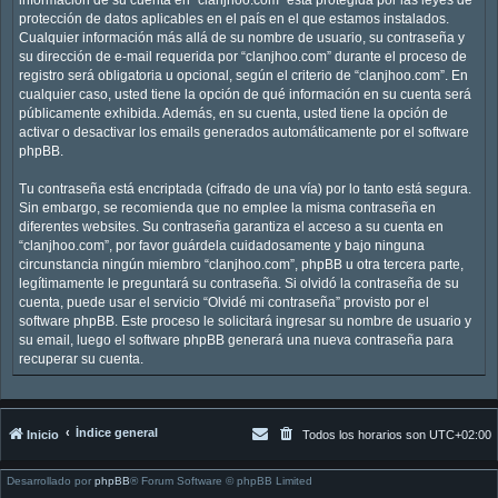
protección de datos aplicables en el país en el que estamos instalados.
Cualquier información más allá de su nombre de usuario, su contraseña y
su dirección de e-mail requerida por “clanjhoo.com” durante el proceso de
registro será obligatoria u opcional, según el criterio de “clanjhoo.com”. En
cualquier caso, usted tiene la opción de qué información en su cuenta será
públicamente exhibida. Además, en su cuenta, usted tiene la opción de
activar o desactivar los emails generados automáticamente por el software
phpBB.
Tu contraseña está encriptada (cifrado de una vía) por lo tanto está segura.
Sin embargo, se recomienda que no emplee la misma contraseña en
diferentes websites. Su contraseña garantiza el acceso a su cuenta en
“clanjhoo.com”, por favor guárdela cuidadosamente y bajo ninguna
circunstancia ningún miembro “clanjhoo.com”, phpBB u otra tercera parte,
legítimamente le preguntará su contraseña. Si olvidó la contraseña de su
cuenta, puede usar el servicio “Olvidé mi contraseña” provisto por el
software phpBB. Este proceso le solicitará ingresar su nombre de usuario y
su email, luego el software phpBB generará una nueva contraseña para
recuperar su cuenta.
Índice general
Inicio
Todos los horarios son
UTC+02:00
Desarrollado por
phpBB
® Forum Software © phpBB Limited