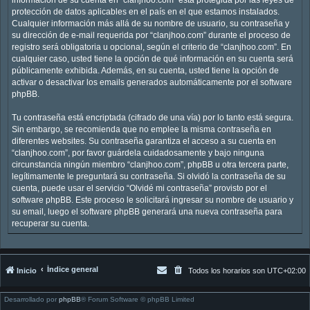
protección de datos aplicables en el país en el que estamos instalados.
Cualquier información más allá de su nombre de usuario, su contraseña y
su dirección de e-mail requerida por “clanjhoo.com” durante el proceso de
registro será obligatoria u opcional, según el criterio de “clanjhoo.com”. En
cualquier caso, usted tiene la opción de qué información en su cuenta será
públicamente exhibida. Además, en su cuenta, usted tiene la opción de
activar o desactivar los emails generados automáticamente por el software
phpBB.
Tu contraseña está encriptada (cifrado de una vía) por lo tanto está segura.
Sin embargo, se recomienda que no emplee la misma contraseña en
diferentes websites. Su contraseña garantiza el acceso a su cuenta en
“clanjhoo.com”, por favor guárdela cuidadosamente y bajo ninguna
circunstancia ningún miembro “clanjhoo.com”, phpBB u otra tercera parte,
legítimamente le preguntará su contraseña. Si olvidó la contraseña de su
cuenta, puede usar el servicio “Olvidé mi contraseña” provisto por el
software phpBB. Este proceso le solicitará ingresar su nombre de usuario y
su email, luego el software phpBB generará una nueva contraseña para
recuperar su cuenta.
Índice general
Inicio
Todos los horarios son
UTC+02:00
Desarrollado por
phpBB
® Forum Software © phpBB Limited