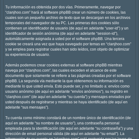
Tu información es obtenida por dos vías. Primeramente, navegar por
“clanjhoo.com” hará al software phpBB crear un número de cookies, las
cuales son un pequeño archivo de texto que se descargan en los archivos
temporales del navegador de su PC. Las primeras dos cookies sólo
contienen un identificador de usuario (de aquí en adelante “user-id”) y un
identificador de sesión anónima (de aquí en adelante “session-id”),
automáticamente asignada a usted por el software phpBB. Una tercera
cookie se creará una vez que haya navegado por temas en “clanjhoo.com”
y se emplea para registrar cuales han sido leídos, con objeto de optimizar
su experiencia de usuario.
Además podemos crear cookies externas al software phpBB mientras
navega por “clanjhoo.com”, las cuales exceden el alcance de este
documento que solamente se refiere a las páginas creadas por el software
phpBB. La segunda vía mediante la que obtenemos su información es
mediante lo que usted envía. Esto puede ser, y no limitado a: envíos como
usuario anónimo (de aquí en adelante “envíos anónimos”), su registro en
“clanjhoo.com” (de aquí en adelante “su cuenta”) y mensajes enviados por
usted después de registrarse y mientras se haya identificado (de aquí en
adelante “sus mensajes”).
Tu cuenta como mínimo constará de un nombre único de identificación (de
aquí en adelante “su nombre de usuario”), una contraseña personal
empleada para la identificación (de aquí en adelante “su contraseña”) y una
dirección de email personal válida (de aquí en adelante “su email”). La
información de su cuenta en “clanjhoo.com” está protegida por las leyes de