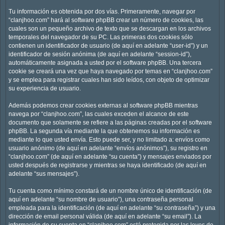
Tu información es obtenida por dos vías. Primeramente, navegar por
“clanjhoo.com” hará al software phpBB crear un número de cookies, las
cuales son un pequeño archivo de texto que se descargan en los archivos
temporales del navegador de su PC. Las primeras dos cookies sólo
contienen un identificador de usuario (de aquí en adelante “user-id”) y un
identificador de sesión anónima (de aquí en adelante “session-id”),
automáticamente asignada a usted por el software phpBB. Una tercera
cookie se creará una vez que haya navegado por temas en “clanjhoo.com”
y se emplea para registrar cuales han sido leídos, con objeto de optimizar
su experiencia de usuario.
Además podemos crear cookies externas al software phpBB mientras
navega por “clanjhoo.com”, las cuales exceden el alcance de este
documento que solamente se refiere a las páginas creadas por el software
phpBB. La segunda vía mediante la que obtenemos su información es
mediante lo que usted envía. Esto puede ser, y no limitado a: envíos como
usuario anónimo (de aquí en adelante “envíos anónimos”), su registro en
“clanjhoo.com” (de aquí en adelante “su cuenta”) y mensajes enviados por
usted después de registrarse y mientras se haya identificado (de aquí en
adelante “sus mensajes”).
Tu cuenta como mínimo constará de un nombre único de identificación (de
aquí en adelante “su nombre de usuario”), una contraseña personal
empleada para la identificación (de aquí en adelante “su contraseña”) y una
dirección de email personal válida (de aquí en adelante “su email”). La
información de su cuenta en “clanjhoo.com” está protegida por las leyes de