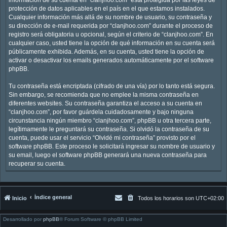
protección de datos aplicables en el país en el que estamos instalados.
Cualquier información más allá de su nombre de usuario, su contraseña y
su dirección de e-mail requerida por “clanjhoo.com” durante el proceso de
registro será obligatoria u opcional, según el criterio de “clanjhoo.com”. En
cualquier caso, usted tiene la opción de qué información en su cuenta será
públicamente exhibida. Además, en su cuenta, usted tiene la opción de
activar o desactivar los emails generados automáticamente por el software
phpBB.
Tu contraseña está encriptada (cifrado de una vía) por lo tanto está segura.
Sin embargo, se recomienda que no emplee la misma contraseña en
diferentes websites. Su contraseña garantiza el acceso a su cuenta en
“clanjhoo.com”, por favor guárdela cuidadosamente y bajo ninguna
circunstancia ningún miembro “clanjhoo.com”, phpBB u otra tercera parte,
legítimamente le preguntará su contraseña. Si olvidó la contraseña de su
cuenta, puede usar el servicio “Olvidé mi contraseña” provisto por el
software phpBB. Este proceso le solicitará ingresar su nombre de usuario y
su email, luego el software phpBB generará una nueva contraseña para
recuperar su cuenta.
Índice general
Inicio
Todos los horarios son
UTC+02:00
Desarrollado por
phpBB
® Forum Software © phpBB Limited