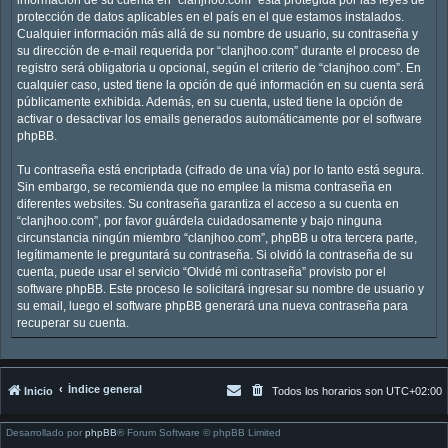
protección de datos aplicables en el país en el que estamos instalados.
Cualquier información más allá de su nombre de usuario, su contraseña y
su dirección de e-mail requerida por “clanjhoo.com” durante el proceso de
registro será obligatoria u opcional, según el criterio de “clanjhoo.com”. En
cualquier caso, usted tiene la opción de qué información en su cuenta será
públicamente exhibida. Además, en su cuenta, usted tiene la opción de
activar o desactivar los emails generados automáticamente por el software
phpBB.
Tu contraseña está encriptada (cifrado de una vía) por lo tanto está segura.
Sin embargo, se recomienda que no emplee la misma contraseña en
diferentes websites. Su contraseña garantiza el acceso a su cuenta en
“clanjhoo.com”, por favor guárdela cuidadosamente y bajo ninguna
circunstancia ningún miembro “clanjhoo.com”, phpBB u otra tercera parte,
legítimamente le preguntará su contraseña. Si olvidó la contraseña de su
cuenta, puede usar el servicio “Olvidé mi contraseña” provisto por el
software phpBB. Este proceso le solicitará ingresar su nombre de usuario y
su email, luego el software phpBB generará una nueva contraseña para
recuperar su cuenta.
Índice general
Inicio
Todos los horarios son
UTC+02:00
Desarrollado por
phpBB
® Forum Software © phpBB Limited