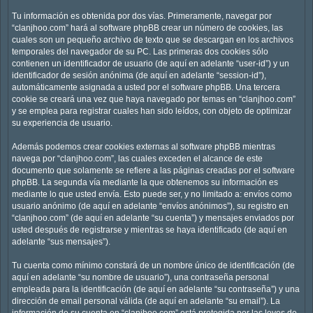
Tu información es obtenida por dos vías. Primeramente, navegar por
“clanjhoo.com” hará al software phpBB crear un número de cookies, las
cuales son un pequeño archivo de texto que se descargan en los archivos
temporales del navegador de su PC. Las primeras dos cookies sólo
contienen un identificador de usuario (de aquí en adelante “user-id”) y un
identificador de sesión anónima (de aquí en adelante “session-id”),
automáticamente asignada a usted por el software phpBB. Una tercera
cookie se creará una vez que haya navegado por temas en “clanjhoo.com”
y se emplea para registrar cuales han sido leídos, con objeto de optimizar
su experiencia de usuario.
Además podemos crear cookies externas al software phpBB mientras
navega por “clanjhoo.com”, las cuales exceden el alcance de este
documento que solamente se refiere a las páginas creadas por el software
phpBB. La segunda vía mediante la que obtenemos su información es
mediante lo que usted envía. Esto puede ser, y no limitado a: envíos como
usuario anónimo (de aquí en adelante “envíos anónimos”), su registro en
“clanjhoo.com” (de aquí en adelante “su cuenta”) y mensajes enviados por
usted después de registrarse y mientras se haya identificado (de aquí en
adelante “sus mensajes”).
Tu cuenta como mínimo constará de un nombre único de identificación (de
aquí en adelante “su nombre de usuario”), una contraseña personal
empleada para la identificación (de aquí en adelante “su contraseña”) y una
dirección de email personal válida (de aquí en adelante “su email”). La
información de su cuenta en “clanjhoo.com” está protegida por las leyes de