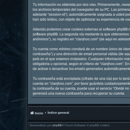
Tu información es obtenida por dos vías. Primeramente, nave
los archivos temporales del navegador de su PC. Las primeras
adelante “session-id”), automáticamente asignada a usted po
han sido leídos, con objeto de optimizar su experiencia de us
Además podemos crear cookies externas al software phpBB mi
software phpBB. La segunda vía mediante la que obtenemos su
anónimos”), su registro en “clanjhoo.com” (de aquí en adelan
Tu cuenta como mínimo constará de un nombre único de identi
contraseña”) y una dirección de email personal válida (de aqu
país en el que estamos instalados. Cualquier información más
obligatoria u opcional, según el criterio de “clanjhoo.com”. 
de activar o desactivar los emails generados automáticament
Tu contraseña está encriptada (cifrado de una vía) por lo ta
cuenta en “clanjhoo.com”, por favor guárdela cuidadosamente 
la contraseña de su cuenta, puede usar el servicio “Olvidé mi
generará una nueva contraseña para recuperar su cuenta.
Índice general
Inicio
Desarrollado por
phpBB
® Forum Software © phpBB Limited