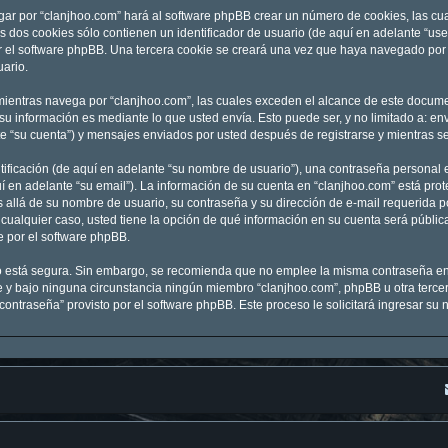
gar por “clanjhoo.com” hará al software phpBB crear un número de cookies, las c
 dos cookies sólo contienen un identificador de usuario (de aquí en adelante “user
r el software phpBB. Una tercera cookie se creará una vez que haya navegado por 
uario.
entras navega por “clanjhoo.com”, las cuales exceden el alcance de este documen
 información es mediante lo que usted envía. Esto puede ser, y no limitado a: e
te “su cuenta”) y mensajes enviados por usted después de registrarse y mientras se
ficación (de aquí en adelante “su nombre de usuario”), una contraseña personal e
í en adelante “su email”). La información de su cuenta en “clanjhoo.com” está prot
 allá de su nombre de usuario, su contraseña y su dirección de e-mail requerida po
En cualquier caso, usted tiene la opción de qué información en su cuenta será públ
e por el software phpBB.
nto está segura. Sin embargo, se recomienda que no emplee la misma contraseña en
y bajo ninguna circunstancia ningún miembro “clanjhoo.com”, phpBB u otra tercera
 contraseña” provisto por el software phpBB. Este proceso le solicitará ingresar s