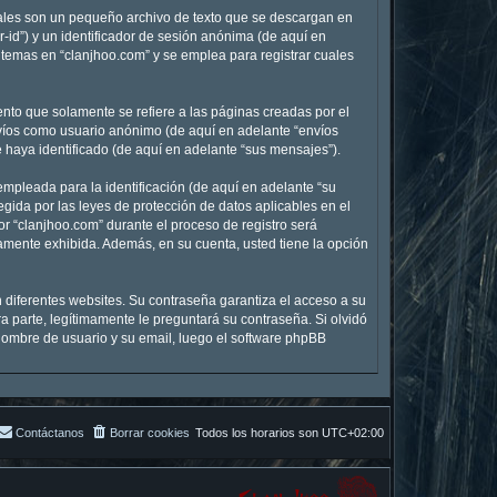
uales son un pequeño archivo de texto que se descargan en
-id”) y un identificador de sesión anónima (de aquí en
temas en “clanjhoo.com” y se emplea para registrar cuales
to que solamente se refiere a las páginas creadas por el
nvíos como usuario anónimo (de aquí en adelante “envíos
 haya identificado (de aquí en adelante “sus mensajes”).
mpleada para la identificación (de aquí en adelante “su
egida por las leyes de protección de datos aplicables en el
r “clanjhoo.com” durante el proceso de registro será
icamente exhibida. Además, en su cuenta, usted tiene la opción
 diferentes websites. Su contraseña garantiza el acceso a su
 parte, legítimamente le preguntará su contraseña. Si olvidó
u nombre de usuario y su email, luego el software phpBB
Contáctanos
Borrar cookies
Todos los horarios son
UTC+02:00