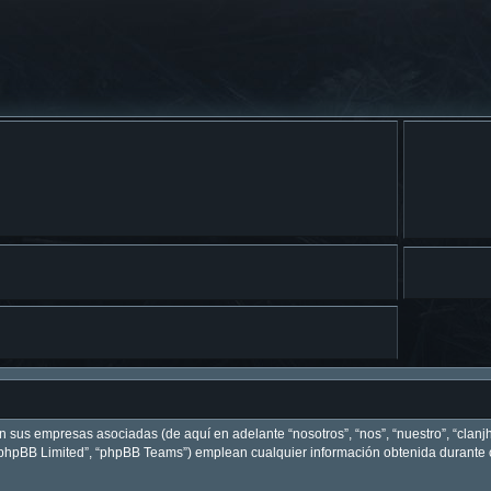
on sus empresas asociadas (de aquí en adelante “nosotros”, “nos”, “nuestro”, “clanj
 “phpBB Limited”, “phpBB Teams”) emplean cualquier información obtenida durante c