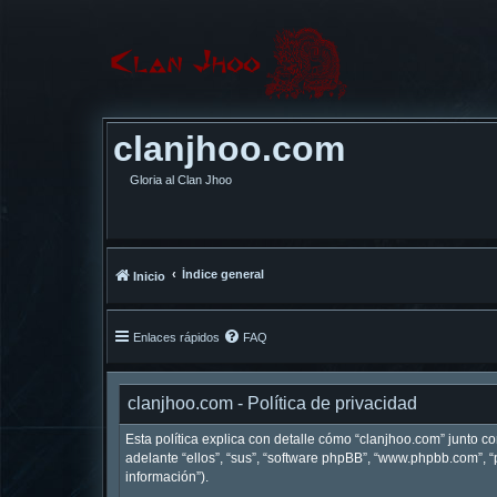
clanjhoo.com
Gloria al Clan Jhoo
Índice general
Inicio
Enlaces rápidos
FAQ
clanjhoo.com - Política de privacidad
Esta política explica con detalle cómo “clanjhoo.com” junto c
adelante “ellos”, “sus”, “software phpBB”, “www.phpbb.com”,
información”).