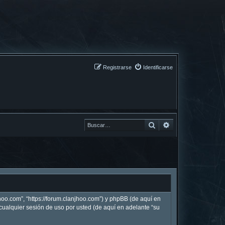
Registrarse
Identificarse
Buscar
Buscar
hoo.com”, “https://forum.clanjhoo.com”) y phpBB (de aquí en
ualquier sesión de uso por usted (de aquí en adelante “su