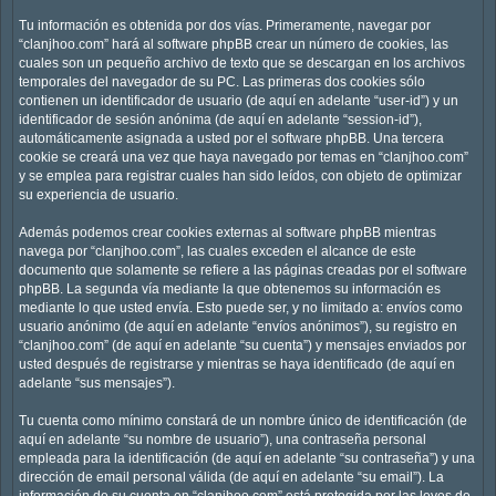
Tu información es obtenida por dos vías. Primeramente, navegar por
“clanjhoo.com” hará al software phpBB crear un número de cookies, las
cuales son un pequeño archivo de texto que se descargan en los archivos
temporales del navegador de su PC. Las primeras dos cookies sólo
contienen un identificador de usuario (de aquí en adelante “user-id”) y un
identificador de sesión anónima (de aquí en adelante “session-id”),
automáticamente asignada a usted por el software phpBB. Una tercera
cookie se creará una vez que haya navegado por temas en “clanjhoo.com”
y se emplea para registrar cuales han sido leídos, con objeto de optimizar
su experiencia de usuario.
Además podemos crear cookies externas al software phpBB mientras
navega por “clanjhoo.com”, las cuales exceden el alcance de este
documento que solamente se refiere a las páginas creadas por el software
phpBB. La segunda vía mediante la que obtenemos su información es
mediante lo que usted envía. Esto puede ser, y no limitado a: envíos como
usuario anónimo (de aquí en adelante “envíos anónimos”), su registro en
“clanjhoo.com” (de aquí en adelante “su cuenta”) y mensajes enviados por
usted después de registrarse y mientras se haya identificado (de aquí en
adelante “sus mensajes”).
Tu cuenta como mínimo constará de un nombre único de identificación (de
aquí en adelante “su nombre de usuario”), una contraseña personal
empleada para la identificación (de aquí en adelante “su contraseña”) y una
dirección de email personal válida (de aquí en adelante “su email”). La
información de su cuenta en “clanjhoo.com” está protegida por las leyes de