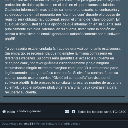
protección de datos aplicables en el país en el que estamos instalados.
Cualquier información más allá de su nombre de usuario, su contraseña y
su dirección de e-mail requerida por “clanjhoo.com” durante el proceso de
registro será obligatoria u opcional, según el criterio de “clanjhoo.com”. En
cualquier caso, usted tiene la opción de qué información en su cuenta será
públicamente exhibida. Además, en su cuenta, usted tiene la opción de
activar o desactivar los emails generados automáticamente por el software
phpBB.
Tu contraseña está encriptada (cifrado de una vía) por lo tanto está segura.
Sin embargo, se recomienda que no emplee la misma contraseña en
diferentes websites. Su contraseña garantiza el acceso a su cuenta en
“clanjhoo.com”, por favor guárdela cuidadosamente y bajo ninguna
circunstancia ningún miembro “clanjhoo.com”, phpBB u otra tercera parte,
legítimamente le preguntará su contraseña. Si olvidó la contraseña de su
cuenta, puede usar el servicio “Olvidé mi contraseña” provisto por el
software phpBB. Este proceso le solicitará ingresar su nombre de usuario y
su email, luego el software phpBB generará una nueva contraseña para
recuperar su cuenta.
Índice general
Inicio
Todos los horarios son
UTC+02:00
Desarrollado por
phpBB
® Forum Software © phpBB Limited