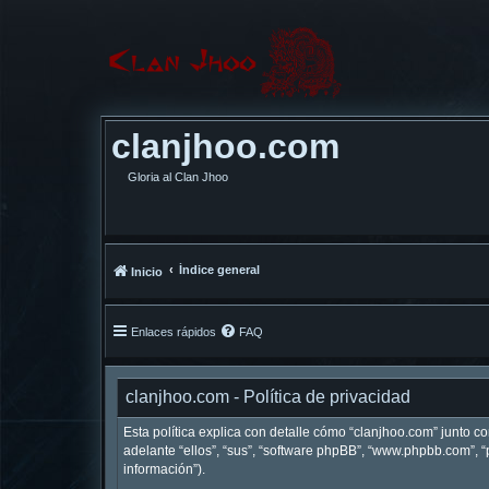
clanjhoo.com
Gloria al Clan Jhoo
Índice general
Inicio
Enlaces rápidos
FAQ
clanjhoo.com - Política de privacidad
Esta política explica con detalle cómo “clanjhoo.com” junto c
adelante “ellos”, “sus”, “software phpBB”, “www.phpbb.com”,
información”).