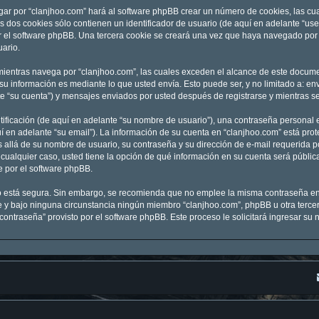
gar por “clanjhoo.com” hará al software phpBB crear un número de cookies, las c
 dos cookies sólo contienen un identificador de usuario (de aquí en adelante “user
r el software phpBB. Una tercera cookie se creará una vez que haya navegado por 
uario.
entras navega por “clanjhoo.com”, las cuales exceden el alcance de este documen
 información es mediante lo que usted envía. Esto puede ser, y no limitado a: e
te “su cuenta”) y mensajes enviados por usted después de registrarse y mientras se
ficación (de aquí en adelante “su nombre de usuario”), una contraseña personal e
í en adelante “su email”). La información de su cuenta en “clanjhoo.com” está prot
 allá de su nombre de usuario, su contraseña y su dirección de e-mail requerida po
En cualquier caso, usted tiene la opción de qué información en su cuenta será públ
e por el software phpBB.
nto está segura. Sin embargo, se recomienda que no emplee la misma contraseña en
y bajo ninguna circunstancia ningún miembro “clanjhoo.com”, phpBB u otra tercera
 contraseña” provisto por el software phpBB. Este proceso le solicitará ingresar s