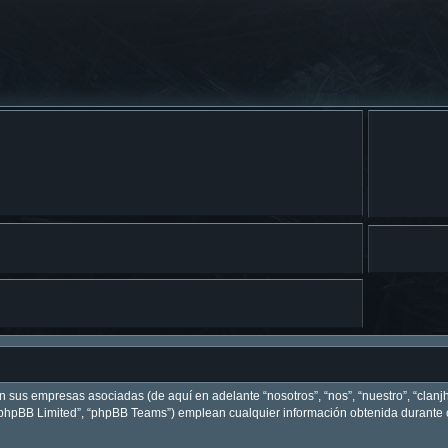
on sus empresas asociadas (de aquí en adelante “nosotros”, “nos”, “nuestro”, “clanj
 “phpBB Limited”, “phpBB Teams”) emplean cualquier información obtenida durante c