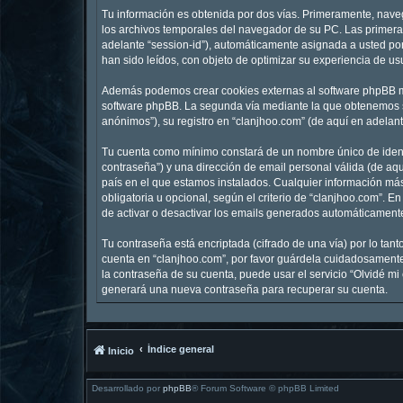
Tu información es obtenida por dos vías. Primeramente, nave
los archivos temporales del navegador de su PC. Las primeras
adelante “session-id”), automáticamente asignada a usted po
han sido leídos, con objeto de optimizar su experiencia de us
Además podemos crear cookies externas al software phpBB mi
software phpBB. La segunda vía mediante la que obtenemos su
anónimos”), su registro en “clanjhoo.com” (de aquí en adelan
Tu cuenta como mínimo constará de un nombre único de identi
contraseña”) y una dirección de email personal válida (de aqu
país en el que estamos instalados. Cualquier información más
obligatoria u opcional, según el criterio de “clanjhoo.com”. 
de activar o desactivar los emails generados automáticament
Tu contraseña está encriptada (cifrado de una vía) por lo ta
cuenta en “clanjhoo.com”, por favor guárdela cuidadosamente 
la contraseña de su cuenta, puede usar el servicio “Olvidé mi
generará una nueva contraseña para recuperar su cuenta.
Índice general
Inicio
Desarrollado por
phpBB
® Forum Software © phpBB Limited