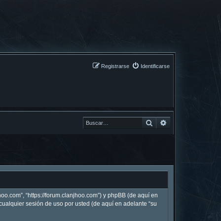
Registrarse
Identificarse
Buscar
Buscar
hoo.com”, “https://forum.clanjhoo.com”) y phpBB (de aquí en
ualquier sesión de uso por usted (de aquí en adelante “su