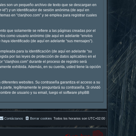
uales son un pequeño archivo de texto que se descargan en
-id”) y un identificador de sesión anónima (de aquí en
temas en “clanjhoo.com” y se emplea para registrar cuales
to que solamente se refiere a las páginas creadas por el
nvíos como usuario anónimo (de aquí en adelante “envíos
 haya identificado (de aquí en adelante “sus mensajes”).
mpleada para la identificación (de aquí en adelante “su
egida por las leyes de protección de datos aplicables en el
r “clanjhoo.com” durante el proceso de registro será
icamente exhibida. Además, en su cuenta, usted tiene la opción
 diferentes websites. Su contraseña garantiza el acceso a su
 parte, legítimamente le preguntará su contraseña. Si olvidó
u nombre de usuario y su email, luego el software phpBB
Contáctanos
Borrar cookies
Todos los horarios son
UTC+02:00