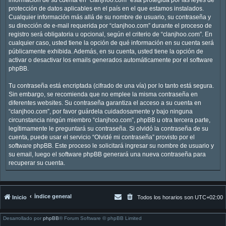
protección de datos aplicables en el país en el que estamos instalados.
Cualquier información más allá de su nombre de usuario, su contraseña y
su dirección de e-mail requerida por “clanjhoo.com” durante el proceso de
registro será obligatoria u opcional, según el criterio de “clanjhoo.com”. En
cualquier caso, usted tiene la opción de qué información en su cuenta será
públicamente exhibida. Además, en su cuenta, usted tiene la opción de
activar o desactivar los emails generados automáticamente por el software
phpBB.
Tu contraseña está encriptada (cifrado de una vía) por lo tanto está segura.
Sin embargo, se recomienda que no emplee la misma contraseña en
diferentes websites. Su contraseña garantiza el acceso a su cuenta en
“clanjhoo.com”, por favor guárdela cuidadosamente y bajo ninguna
circunstancia ningún miembro “clanjhoo.com”, phpBB u otra tercera parte,
legítimamente le preguntará su contraseña. Si olvidó la contraseña de su
cuenta, puede usar el servicio “Olvidé mi contraseña” provisto por el
software phpBB. Este proceso le solicitará ingresar su nombre de usuario y
su email, luego el software phpBB generará una nueva contraseña para
recuperar su cuenta.
Índice general
Inicio
Todos los horarios son
UTC+02:00
Desarrollado por
phpBB
® Forum Software © phpBB Limited