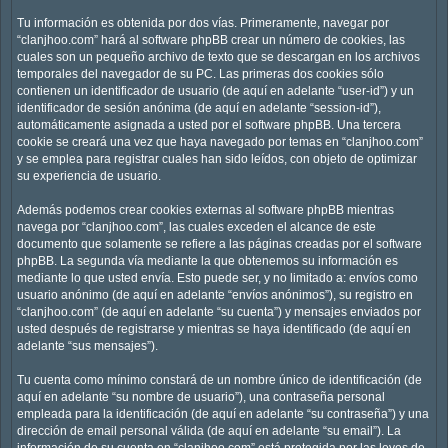
Tu información es obtenida por dos vías. Primeramente, navegar por
“clanjhoo.com” hará al software phpBB crear un número de cookies, las
cuales son un pequeño archivo de texto que se descargan en los archivos
temporales del navegador de su PC. Las primeras dos cookies sólo
contienen un identificador de usuario (de aquí en adelante “user-id”) y un
identificador de sesión anónima (de aquí en adelante “session-id”),
automáticamente asignada a usted por el software phpBB. Una tercera
cookie se creará una vez que haya navegado por temas en “clanjhoo.com”
y se emplea para registrar cuales han sido leídos, con objeto de optimizar
su experiencia de usuario.
Además podemos crear cookies externas al software phpBB mientras
navega por “clanjhoo.com”, las cuales exceden el alcance de este
documento que solamente se refiere a las páginas creadas por el software
phpBB. La segunda vía mediante la que obtenemos su información es
mediante lo que usted envía. Esto puede ser, y no limitado a: envíos como
usuario anónimo (de aquí en adelante “envíos anónimos”), su registro en
“clanjhoo.com” (de aquí en adelante “su cuenta”) y mensajes enviados por
usted después de registrarse y mientras se haya identificado (de aquí en
adelante “sus mensajes”).
Tu cuenta como mínimo constará de un nombre único de identificación (de
aquí en adelante “su nombre de usuario”), una contraseña personal
empleada para la identificación (de aquí en adelante “su contraseña”) y una
dirección de email personal válida (de aquí en adelante “su email”). La
información de su cuenta en “clanjhoo.com” está protegida por las leyes de