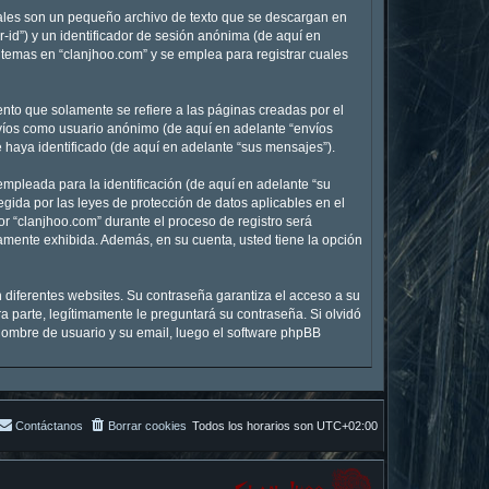
uales son un pequeño archivo de texto que se descargan en
-id”) y un identificador de sesión anónima (de aquí en
temas en “clanjhoo.com” y se emplea para registrar cuales
to que solamente se refiere a las páginas creadas por el
nvíos como usuario anónimo (de aquí en adelante “envíos
 haya identificado (de aquí en adelante “sus mensajes”).
mpleada para la identificación (de aquí en adelante “su
egida por las leyes de protección de datos aplicables en el
r “clanjhoo.com” durante el proceso de registro será
icamente exhibida. Además, en su cuenta, usted tiene la opción
 diferentes websites. Su contraseña garantiza el acceso a su
 parte, legítimamente le preguntará su contraseña. Si olvidó
u nombre de usuario y su email, luego el software phpBB
Contáctanos
Borrar cookies
Todos los horarios son
UTC+02:00