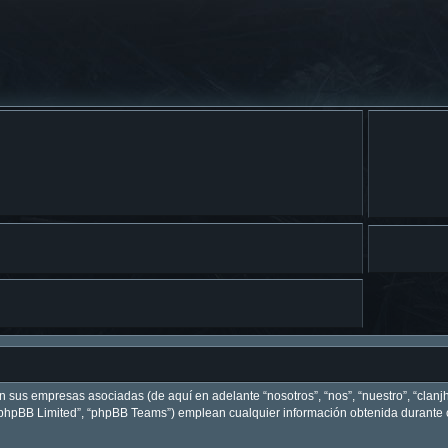
on sus empresas asociadas (de aquí en adelante “nosotros”, “nos”, “nuestro”, “clanj
 “phpBB Limited”, “phpBB Teams”) emplean cualquier información obtenida durante c