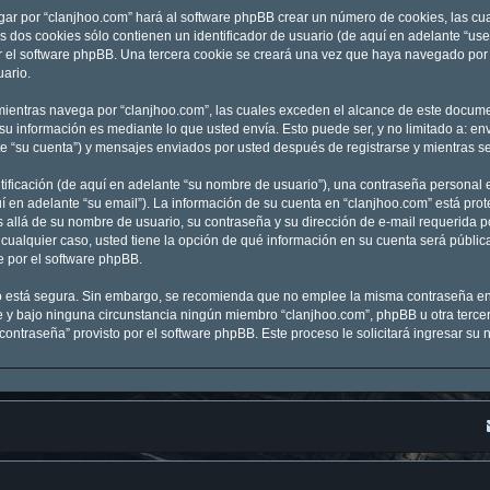
gar por “clanjhoo.com” hará al software phpBB crear un número de cookies, las c
 dos cookies sólo contienen un identificador de usuario (de aquí en adelante “user
r el software phpBB. Una tercera cookie se creará una vez que haya navegado por 
uario.
entras navega por “clanjhoo.com”, las cuales exceden el alcance de este documen
 información es mediante lo que usted envía. Esto puede ser, y no limitado a: e
te “su cuenta”) y mensajes enviados por usted después de registrarse y mientras se
ficación (de aquí en adelante “su nombre de usuario”), una contraseña personal e
í en adelante “su email”). La información de su cuenta en “clanjhoo.com” está prot
 allá de su nombre de usuario, su contraseña y su dirección de e-mail requerida po
En cualquier caso, usted tiene la opción de qué información en su cuenta será públ
e por el software phpBB.
nto está segura. Sin embargo, se recomienda que no emplee la misma contraseña en
y bajo ninguna circunstancia ningún miembro “clanjhoo.com”, phpBB u otra tercera
 contraseña” provisto por el software phpBB. Este proceso le solicitará ingresar s