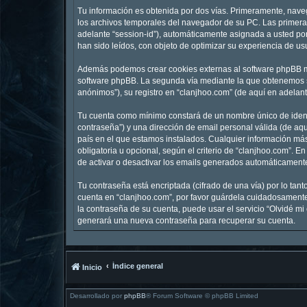
Tu información es obtenida por dos vías. Primeramente, nave
los archivos temporales del navegador de su PC. Las primeras
adelante “session-id”), automáticamente asignada a usted po
han sido leídos, con objeto de optimizar su experiencia de us
Además podemos crear cookies externas al software phpBB mi
software phpBB. La segunda vía mediante la que obtenemos su
anónimos”), su registro en “clanjhoo.com” (de aquí en adelan
Tu cuenta como mínimo constará de un nombre único de identi
contraseña”) y una dirección de email personal válida (de aqu
país en el que estamos instalados. Cualquier información más
obligatoria u opcional, según el criterio de “clanjhoo.com”. 
de activar o desactivar los emails generados automáticament
Tu contraseña está encriptada (cifrado de una vía) por lo ta
cuenta en “clanjhoo.com”, por favor guárdela cuidadosamente 
la contraseña de su cuenta, puede usar el servicio “Olvidé mi
generará una nueva contraseña para recuperar su cuenta.
Índice general
Inicio
Desarrollado por
phpBB
® Forum Software © phpBB Limited