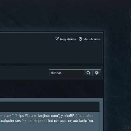
Registrarse
Identificarse
Buscar
Buscar
hoo.com”, “https://forum.clanjhoo.com”) y phpBB (de aquí en
ualquier sesión de uso por usted (de aquí en adelante “su