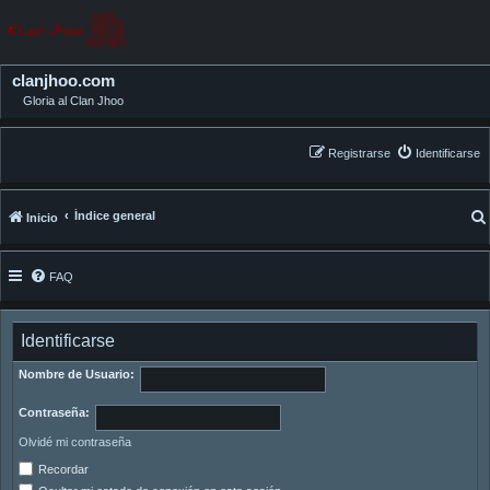
clanjhoo.com
Gloria al Clan Jhoo
Registrarse
Identificarse
Índice general
Inicio
FAQ
Identificarse
Nombre de Usuario:
Contraseña:
Olvidé mi contraseña
Recordar