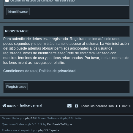
Ocultar mi estado de conexión en esta sesión
REGISTRARSE
Para autenticarte debes estar registrado. Registrarte te tomará solo unos
pocos segundos y te permitirá un amplio acceso al sistema. La Administración
del sitio puede además otorgar permisos adicionales a los usuarios
registrados. Antes de identificarte asegúrete de estar familiarizado con
nuestros términos de uso y políticas relacionadas. Por favor, lee las normas de
los foros mientras navegas por el sitio.
Condiciones de uso
|
Política de privacidad
Registrarse
Índice general
Inicio
Todos los horarios son
UTC+02:00
Desarrollado por
phpBB
® Forum Software © phpBB Limited
Quantum Codex style V.1.4.9 by
FanFanlaTuFlippe
Traducción al español por
phpBB España