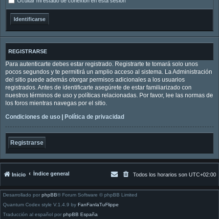
Ocultar mi estado de conexión en esta sesión
REGISTRARSE
Para autenticarte debes estar registrado. Registrarte te tomará solo unos
pocos segundos y te permitirá un amplio acceso al sistema. La Administración
del sitio puede además otorgar permisos adicionales a los usuarios
registrados. Antes de identificarte asegúrete de estar familiarizado con
nuestros términos de uso y políticas relacionadas. Por favor, lee las normas de
los foros mientras navegas por el sitio.
Condiciones de uso
|
Política de privacidad
Registrarse
Índice general
Inicio
Todos los horarios son
UTC+02:00
Desarrollado por
phpBB
® Forum Software © phpBB Limited
Quantum Codex style V.1.4.9 by
FanFanlaTuFlippe
Traducción al español por
phpBB España