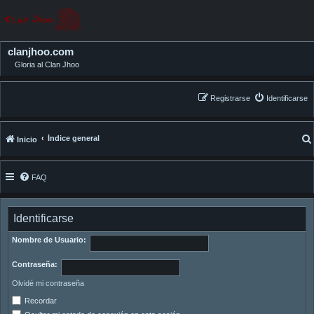
clanjhoo.com
Gloria al Clan Jhoo
Registrarse
Identificarse
Índice general
Inicio
FAQ
Identificarse
Nombre de Usuario:
Contraseña:
Olvidé mi contraseña
Recordar