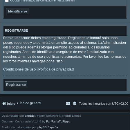
Ocultar mi estado de conexión en esta sesión
REGISTRARSE
Para autenticarte debes estar registrado. Registrarte te tomará solo unos
pocos segundos y te permitirá un amplio acceso al sistema. La Administración
del sitio puede además otorgar permisos adicionales a los usuarios
registrados. Antes de identificarte asegúrete de estar familiarizado con
nuestros términos de uso y políticas relacionadas. Por favor, lee las normas de
los foros mientras navegas por el sitio.
Condiciones de uso
|
Política de privacidad
Registrarse
Índice general
Inicio
Todos los horarios son
UTC+02:00
Desarrollado por
phpBB
® Forum Software © phpBB Limited
Quantum Codex style V.1.4.9 by
FanFanlaTuFlippe
Traducción al español por
phpBB España