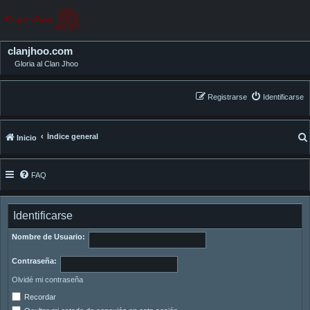
clanjhoo.com
Gloria al Clan Jhoo
Registrarse
Identificarse
Índice general
Inicio
FAQ
Identificarse
Nombre de Usuario:
Contraseña:
Olvidé mi contraseña
Recordar