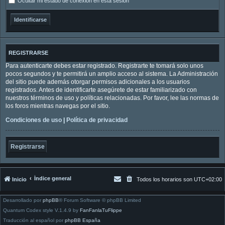
Ocultar mi estado de conexión en esta sesión
REGISTRARSE
Para autenticarte debes estar registrado. Registrarte te tomará solo unos
pocos segundos y te permitirá un amplio acceso al sistema. La Administración
del sitio puede además otorgar permisos adicionales a los usuarios
registrados. Antes de identificarte asegúrete de estar familiarizado con
nuestros términos de uso y políticas relacionadas. Por favor, lee las normas de
los foros mientras navegas por el sitio.
Condiciones de uso
|
Política de privacidad
Registrarse
Índice general
Inicio
Todos los horarios son
UTC+02:00
Desarrollado por
phpBB
® Forum Software © phpBB Limited
Quantum Codex style V.1.4.9 by
FanFanlaTuFlippe
Traducción al español por
phpBB España