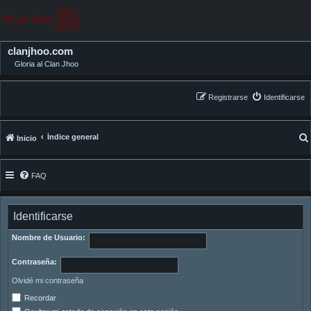
clanjhoo.com
Gloria al Clan Jhoo
Registrarse
Identificarse
Índice general
Inicio
FAQ
Identificarse
Nombre de Usuario:
Contraseña:
Olvidé mi contraseña
Recordar