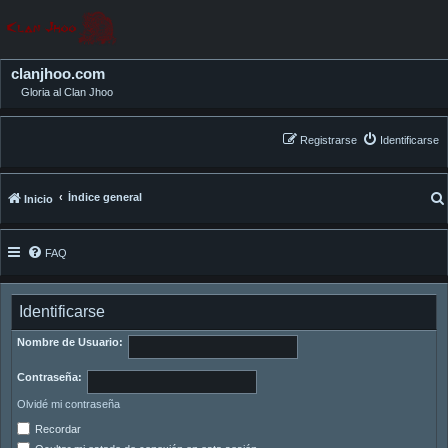
clanjhoo.com
Gloria al Clan Jhoo
Registrarse
Identificarse
Índice general
Inicio
FAQ
Identificarse
Nombre de Usuario:
Contraseña:
Olvidé mi contraseña
Recordar