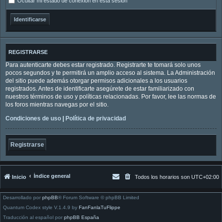
Ocultar mi estado de conexión en esta sesión
REGISTRARSE
Para autenticarte debes estar registrado. Registrarte te tomará solo unos
pocos segundos y te permitirá un amplio acceso al sistema. La Administración
del sitio puede además otorgar permisos adicionales a los usuarios
registrados. Antes de identificarte asegúrete de estar familiarizado con
nuestros términos de uso y políticas relacionadas. Por favor, lee las normas de
los foros mientras navegas por el sitio.
Condiciones de uso
|
Política de privacidad
Registrarse
Índice general
Inicio
Todos los horarios son
UTC+02:00
Desarrollado por
phpBB
® Forum Software © phpBB Limited
Quantum Codex style V.1.4.9 by
FanFanlaTuFlippe
Traducción al español por
phpBB España