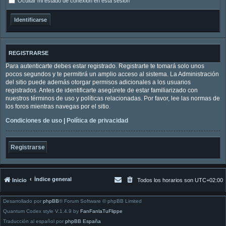
Ocultar mi estado de conexión en esta sesión
REGISTRARSE
Para autenticarte debes estar registrado. Registrarte te tomará solo unos
pocos segundos y te permitirá un amplio acceso al sistema. La Administración
del sitio puede además otorgar permisos adicionales a los usuarios
registrados. Antes de identificarte asegúrete de estar familiarizado con
nuestros términos de uso y políticas relacionadas. Por favor, lee las normas de
los foros mientras navegas por el sitio.
Condiciones de uso
|
Política de privacidad
Registrarse
Índice general
Inicio
Todos los horarios son
UTC+02:00
Desarrollado por
phpBB
® Forum Software © phpBB Limited
Quantum Codex style V.1.4.9 by
FanFanlaTuFlippe
Traducción al español por
phpBB España