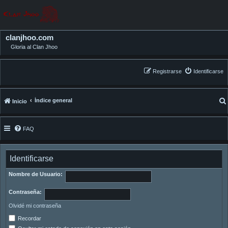
clanjhoo.com
Gloria al Clan Jhoo
Registrarse
Identificarse
Índice general
Inicio
FAQ
Identificarse
Nombre de Usuario:
Contraseña:
Olvidé mi contraseña
Recordar