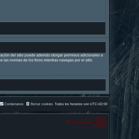
tración del sitio puede además otorgar permisos adicionales a
ee las normas de los foros mientras navegas por el sitio.
Contáctanos
Borrar cookies
Todos los horarios son
UTC+02:00