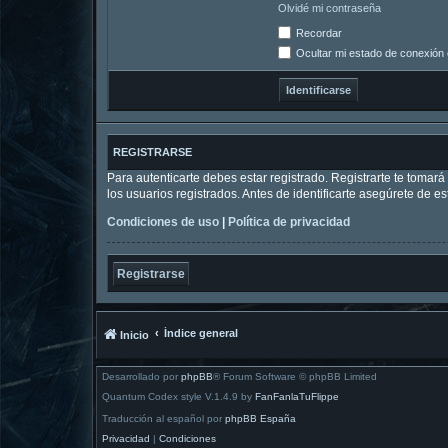
Olvidé mi contraseña
Recordar
Ocultar mi estado de conexión 
REGISTRARSE
Para autenticarte debes estar registrado. Registrarte te tomar
los usuarios registrados. Antes de identificarte asegúrete de es
Condiciones de uso
|
Política de privacidad
Registrarse
Índice general
Inicio
Desarrollado por
phpBB
® Forum Software © phpBB Limited
Quantum Codex style V.1.4.9 by
FanFanlaTuFlippe
Traducción al español por
phpBB España
Privacidad
|
Condiciones