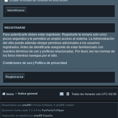
Ocultar mi estado de conexión en esta sesión
REGISTRARSE
Para autenticarte debes estar registrado. Registrarte te tomará solo unos
pocos segundos y te permitirá un amplio acceso al sistema. La Administración
del sitio puede además otorgar permisos adicionales a los usuarios
registrados. Antes de identificarte asegúrete de estar familiarizado con
nuestros términos de uso y políticas relacionadas. Por favor, lee las normas de
los foros mientras navegas por el sitio.
Condiciones de uso
|
Política de privacidad
Registrarse
Índice general
Inicio
Todos los horarios son
UTC+02:00
Desarrollado por
phpBB
® Forum Software © phpBB Limited
Quantum Codex style V.1.4.9 by
FanFanlaTuFlippe
Traducción al español por
phpBB España