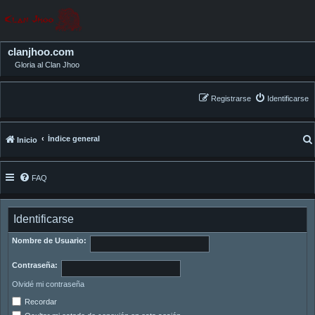
clanjhoo.com
Gloria al Clan Jhoo
Registrarse
Identificarse
Índice general
Inicio
FAQ
Identificarse
Nombre de Usuario:
Contraseña:
Olvidé mi contraseña
Recordar