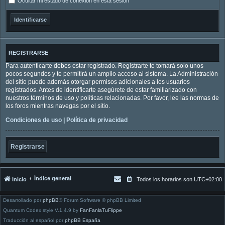
Ocultar mi estado de conexión en esta sesión
REGISTRARSE
Para autenticarte debes estar registrado. Registrarte te tomará solo unos
pocos segundos y te permitirá un amplio acceso al sistema. La Administración
del sitio puede además otorgar permisos adicionales a los usuarios
registrados. Antes de identificarte asegúrete de estar familiarizado con
nuestros términos de uso y políticas relacionadas. Por favor, lee las normas de
los foros mientras navegas por el sitio.
Condiciones de uso
|
Política de privacidad
Registrarse
Índice general
Inicio
Todos los horarios son
UTC+02:00
Desarrollado por
phpBB
® Forum Software © phpBB Limited
Quantum Codex style V.1.4.9 by
FanFanlaTuFlippe
Traducción al español por
phpBB España