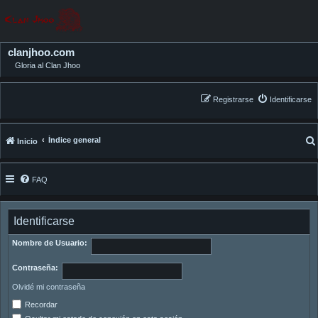
clanjhoo.com
Gloria al Clan Jhoo
Registrarse
Identificarse
Índice general
Inicio
FAQ
Identificarse
Nombre de Usuario:
Contraseña:
Olvidé mi contraseña
Recordar