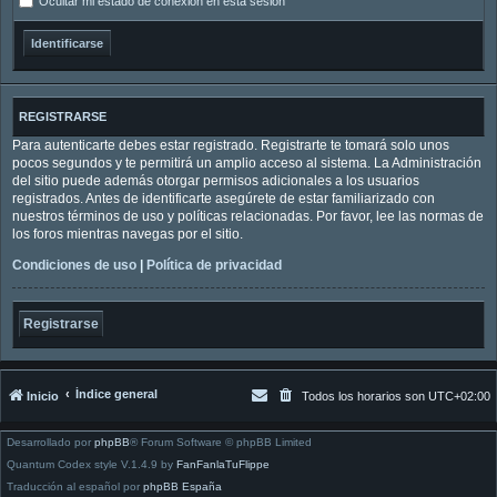
Ocultar mi estado de conexión en esta sesión
REGISTRARSE
Para autenticarte debes estar registrado. Registrarte te tomará solo unos
pocos segundos y te permitirá un amplio acceso al sistema. La Administración
del sitio puede además otorgar permisos adicionales a los usuarios
registrados. Antes de identificarte asegúrete de estar familiarizado con
nuestros términos de uso y políticas relacionadas. Por favor, lee las normas de
los foros mientras navegas por el sitio.
Condiciones de uso
|
Política de privacidad
Registrarse
Índice general
Inicio
Todos los horarios son
UTC+02:00
Desarrollado por
phpBB
® Forum Software © phpBB Limited
Quantum Codex style V.1.4.9 by
FanFanlaTuFlippe
Traducción al español por
phpBB España