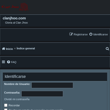
clanjhoo.com
Gloria al Clan Jhoo
Registrarse
Identificarse
Índice general
Inicio
FAQ
Identificarse
Nombre de Usuario:
Contraseña:
Olvidé mi contraseña
Recordar