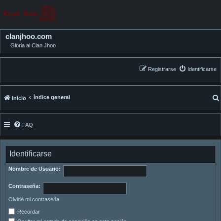
clanjhoo.com
Gloria al Clan Jhoo
Registrarse
Identificarse
Índice general
Inicio
FAQ
Identificarse
Nombre de Usuario:
Contraseña:
Olvidé mi contraseña
Recordar