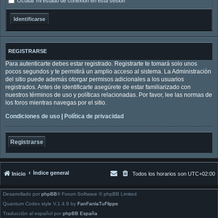
Ocultar mi estado de conexión en esta sesión
REGISTRARSE
Para autenticarte debes estar registrado. Registrarte te tomará solo unos
pocos segundos y te permitirá un amplio acceso al sistema. La Administración
del sitio puede además otorgar permisos adicionales a los usuarios
registrados. Antes de identificarte asegúrete de estar familiarizado con
nuestros términos de uso y políticas relacionadas. Por favor, lee las normas de
los foros mientras navegas por el sitio.
Condiciones de uso
|
Política de privacidad
Registrarse
Índice general
Inicio
Todos los horarios son
UTC+02:00
Desarrollado por
phpBB
® Forum Software © phpBB Limited
Quantum Codex style V.1.4.9 by
FanFanlaTuFlippe
Traducción al español por
phpBB España