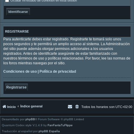
Ocultar mi estado de conexión en esta sesión
REGISTRARSE
Para autenticarte debes estar registrado. Registrarte te tomará solo unos
pocos segundos y te permitirá un amplio acceso al sistema. La Administración
del sitio puede además otorgar permisos adicionales a los usuarios
registrados. Antes de identificarte asegúrete de estar familiarizado con
nuestros términos de uso y políticas relacionadas. Por favor, lee las normas de
los foros mientras navegas por el sitio.
Condiciones de uso
|
Política de privacidad
Registrarse
Índice general
Inicio
Todos los horarios son
UTC+02:00
Desarrollado por
phpBB
® Forum Software © phpBB Limited
Quantum Codex style V.1.4.9 by
FanFanlaTuFlippe
Traducción al español por
phpBB España