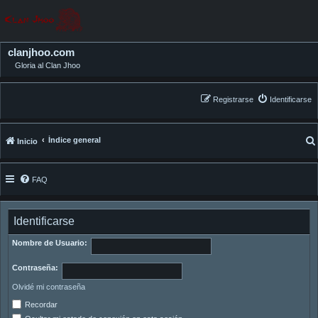
clanjhoo.com
Gloria al Clan Jhoo
Registrarse
Identificarse
Índice general
Inicio
FAQ
Identificarse
Nombre de Usuario:
Contraseña:
Olvidé mi contraseña
Recordar