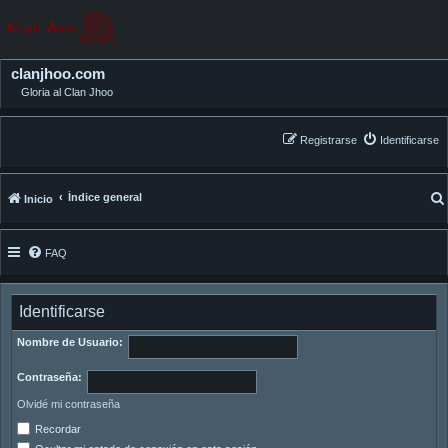
clanjhoo.com
Gloria al Clan Jhoo
Registrarse
Identificarse
Índice general
Inicio
FAQ
Identificarse
Nombre de Usuario:
Contraseña:
Olvidé mi contraseña
Recordar