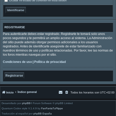
Ocultar mi estado de conexión en esta sesión
REGISTRARSE
Para autenticarte debes estar registrado. Registrarte te tomará solo unos
pocos segundos y te permitirá un amplio acceso al sistema. La Administración
del sitio puede además otorgar permisos adicionales a los usuarios
registrados. Antes de identificarte asegúrete de estar familiarizado con
nuestros términos de uso y políticas relacionadas. Por favor, lee las normas de
los foros mientras navegas por el sitio.
Condiciones de uso
|
Política de privacidad
Registrarse
Índice general
Inicio
Todos los horarios son
UTC+02:00
Desarrollado por
phpBB
® Forum Software © phpBB Limited
Quantum Codex style V.1.4.9 by
FanFanlaTuFlippe
Traducción al español por
phpBB España