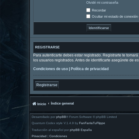
Olvidé mi contraseña
Recordar
Ocultar mi estado de conexión 
REGISTRARSE
Para autenticarte debes estar registrado. Registrarte te tomar
los usuarios registrados. Antes de identificarte asegúrete de es
Condiciones de uso
|
Política de privacidad
Registrarse
Índice general
Inicio
Desarrollado por
phpBB
® Forum Software © phpBB Limited
Quantum Codex style V.1.4.9 by
FanFanlaTuFlippe
Traducción al español por
phpBB España
Privacidad
|
Condiciones