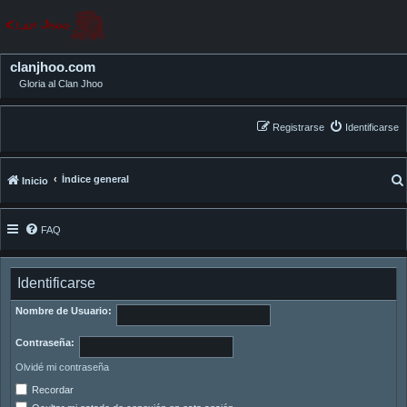
clanjhoo.com
Gloria al Clan Jhoo
Registrarse
Identificarse
Índice general
Inicio
FAQ
Identificarse
Nombre de Usuario:
Contraseña:
Olvidé mi contraseña
Recordar