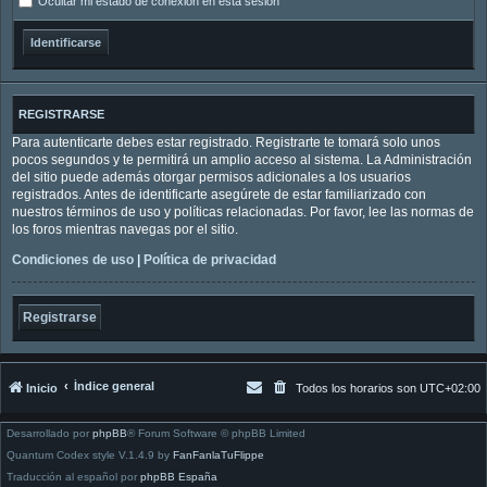
Ocultar mi estado de conexión en esta sesión
REGISTRARSE
Para autenticarte debes estar registrado. Registrarte te tomará solo unos
pocos segundos y te permitirá un amplio acceso al sistema. La Administración
del sitio puede además otorgar permisos adicionales a los usuarios
registrados. Antes de identificarte asegúrete de estar familiarizado con
nuestros términos de uso y políticas relacionadas. Por favor, lee las normas de
los foros mientras navegas por el sitio.
Condiciones de uso
|
Política de privacidad
Registrarse
Índice general
Inicio
Todos los horarios son
UTC+02:00
Desarrollado por
phpBB
® Forum Software © phpBB Limited
Quantum Codex style V.1.4.9 by
FanFanlaTuFlippe
Traducción al español por
phpBB España