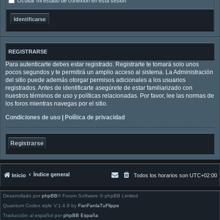
Ocultar mi estado de conexión en esta sesión
REGISTRARSE
Para autenticarte debes estar registrado. Registrarte te tomará solo unos
pocos segundos y te permitirá un amplio acceso al sistema. La Administración
del sitio puede además otorgar permisos adicionales a los usuarios
registrados. Antes de identificarte asegúrete de estar familiarizado con
nuestros términos de uso y políticas relacionadas. Por favor, lee las normas de
los foros mientras navegas por el sitio.
Condiciones de uso
|
Política de privacidad
Registrarse
Índice general
Inicio
Todos los horarios son
UTC+02:00
Desarrollado por
phpBB
® Forum Software © phpBB Limited
Quantum Codex style V.1.4.9 by
FanFanlaTuFlippe
Traducción al español por
phpBB España