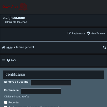
clanjhoo.com
Gloria al Clan Jhoo
Registrarse
Identificarse
Índice general
Inicio
FAQ
Identificarse
Nombre de Usuario:
Contraseña:
Olvidé mi contraseña
Recordar