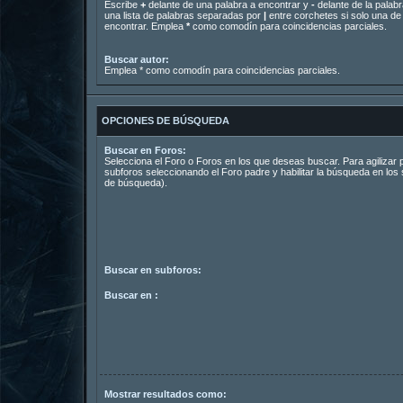
Escribe
+
delante de una palabra a encontrar y
-
delante de la palabr
una lista de palabras separadas por
|
entre corchetes si solo una de 
encontrar. Emplea
*
como comodín para coincidencias parciales.
Buscar autor:
Emplea * como comodín para coincidencias parciales.
OPCIONES DE BÚSQUEDA
Buscar en Foros:
Selecciona el Foro o Foros en los que deseas buscar. Para agilizar
subforos seleccionando el Foro padre y habilitar la búsqueda en lo
de búsqueda).
Buscar en subforos:
Buscar en :
Mostrar resultados como: