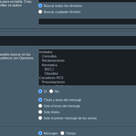
a para excluirla. Crea
ellas se quiere
Buscar todos los términos
Buscar cualquier término
 puedes buscar en los
s subforos (en Opciones
Sí
No
Título y texto del mensaje
Solo el texto del mensaje
Solo títulos
Solo el primer mensaje de los temas
Mensajes
Temas